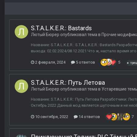
S.T.A.L.K.E.R.: Ваstаrds
Лютый Бюрер
опубликовал тема в
Прочие модифик
Название: S.T.A.L.K.E.R.: S.T.A.L.K.E.R.: Ваstаrds Разра
выхода: 02.02.2024/08.12.2021 Что ж, настало время это
2 февраля, 2024
5 ответов
5
тре
S.T.A.L.K.E.R.: Путь Летова
Лютый Бюрер
опубликовал тема в
Устаревшие тем
Название: S.T.A.L.K.E.R.: Путь Летова Разработчики: Лю
Октябрь 2022 Данный мод является шуточным и не несёт
10 сентября, 2022
14 ответов
7