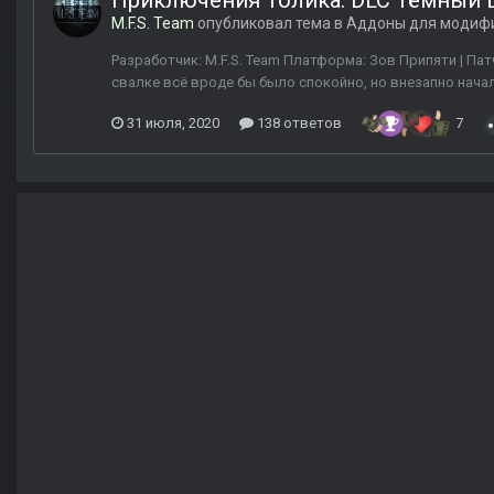
Приключения Толика: DLC Тёмный 
M.F.S. Team
опубликовал тема в
Аддоны для модиф
Разработчик: M.F.S. Team Платформа: Зов Припяти | Патч
свалке всё вроде бы было спокойно, но внезапно начал
31 июля, 2020
138 ответов
7