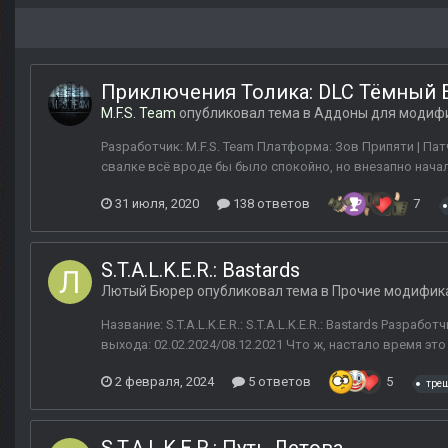
Приключения Толика: DLC Тёмный 
M.F.S. Team
опубликовал тема в
Аддоны для модиф
Разработчик: M.F.S. Team Платформа: Зов Припяти | Патч
свалке всё вроде бы было спокойно, но внезапно начал
31 июля, 2020
138 ответов
7
S.T.A.L.K.E.R.: Ваstаrds
Лютый Бюрер
опубликовал тема в
Прочие модифик
Название: S.T.A.L.K.E.R.: S.T.A.L.K.E.R.: Ваstаrds Разра
выхода: 02.02.2024/08.12.2021 Что ж, настало время это
2 февраля, 2024
5 ответов
5
тре