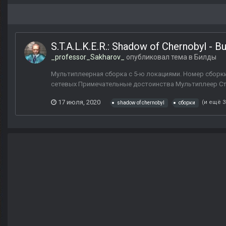
S.T.A.L.K.E.R.: Shadow of Chernobyl - B
_professor_Sakharov_
опубликовал тема в
Билды
Мультиплеерная сборка с 5-ю локациями. Номер сборки: 
сетевых Примечательные достоинства Мультиплеер Ста
17 июля, 2020
(и ещё 3
shadow of chernobyl
сборки