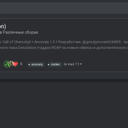
on)
 в
Различные сборки
all of Chernobyl + Anomaly 1.5.1 Разработчик: @grizzlymorent0 BARS - п
ного пака Desolation (+аддон RDAP на новые обвесы и дополнительное
5
(и ещё 7 )
anomaly
stalker