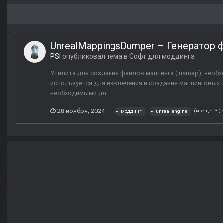
UnrealMappingsDumper – Генератор ф
PSI
опубликовал тема в
Софт для моддинга
Утилита для создания файлов маппинга (.usmap), необх
используется для извлечения и создания маппинговых ф
необходимыми дл...
28 ноября, 2024
(и ещё 3 )
моддинг
unreal engine