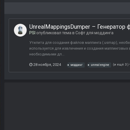
UnrealMappingsDumper – Генератор ф
PSI
опубликовал тема в
Софт для моддинга
Утилита для создания файлов маппинга (.usmap), необх
используется для извлечения и создания маппинговых ф
необходимыми дл...
28 ноября, 2024
(и ещё 3 )
моддинг
unreal engine