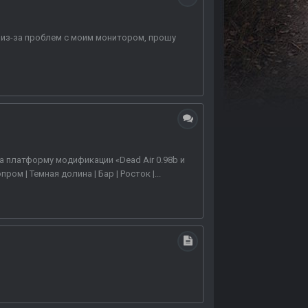
 из-за проблем с моим монитором, прошу
а платформу модификации «Dead Air 0.98b и
ом | Темная долина | Бар | Росток |...