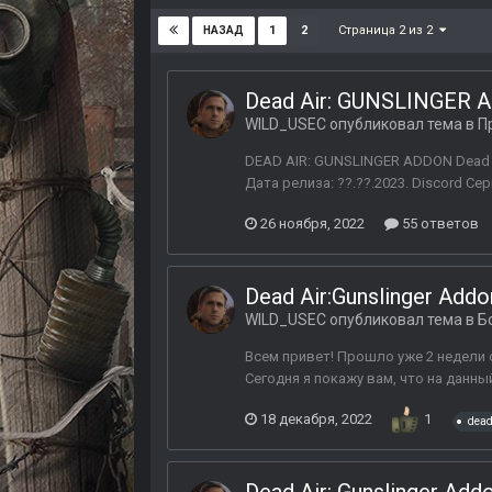
Страница 2 из 2
1
2
НАЗАД
Dead Air: GUNSLINGER 
WILD_USEC
опубликовал тема в
П
DEAD AIR: GUNSLINGER ADDON Dead Ai
Дата релиза: ??.??.2023. Discord Се
26 ноября, 2022
55 ответов
Dead Air:Gunslinger Add
WILD_USEC
опубликовал тема в
Б
Всем привет! Прошло уже 2 недели с
Сегодня я покажу вам, что на данны
18 декабря, 2022
1
dead