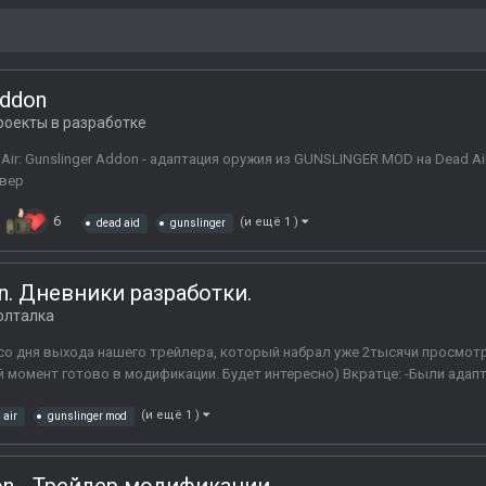
Addon
роекты в разработке
r: Gunslinger Addon - адаптация оружия из GUNSLINGER MOD на Dead Air 
рвер
6
(и ещё 1 )
dead aid
gunslinger
on. Дневники разработки.
олталка
о дня выхода нашего трейлера, который набрал уже 2тысячи просмотров,
й момент готово в модификации. Будет интересно) Вкратце: -Были адапти
(и ещё 1 )
 air
gunslinger mod