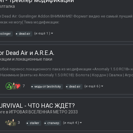
ddon - Трейлер модификации
олталка
Dead Air: Gunslinger Addon ВНИМАНИЕ! Формат видео не самый лучший
икак не могу( Тема модификации:
(и ещё 1 )
nslinger
dead air
r Dead Air и A.R.E.A.
кации и локационные паки
бой перенос локационного пака из модификации «Anomaly 1.5.0 RC18» н
Наземные (взяты из Anomaly 1.5.0 RC18): Болота | Кордон | Свалка | Агропр
в
7
(и ещё 6 )
моды от bestnitsky
dead air
R SURVIVAL - ЧТО НАС ЖДЁТ?
оге в
ИГРОВАЯ ВСЕЛЕННАЯ МЕТРО 2033
3
(и ещё 4 )
stalker
сталкер