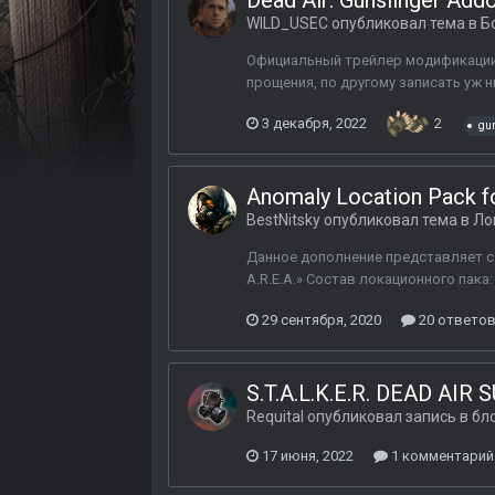
Dead Air: Gunslinger A
WILD_USEC
опубликовал тема в
Б
Официальный трейлер модификации 
прощения, по другому записать уж н
3 декабря, 2022
2
gu
Anomaly Location Pack fo
BestNitsky
опубликовал тема в
Ло
Данное дополнение представляет со
A.R.E.A.» Состав локационного пака: 
29 сентября, 2020
20 ответо
S.T.A.L.K.E.R. DEAD AI
Requital
опубликовал запись в бл
17 июня, 2022
1 комментарий