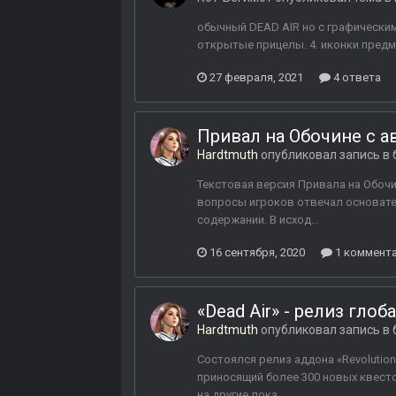
обычный DEAD AIR но с графическими
открытые прицелы. 4. иконки предмето
27 февраля, 2021
4 ответа
Привал на Обочине с ав
Hardtmuth
опубликовал запись в 
Текстовая версия Привала на Обочи
вопросы игроков отвечал основател
содержании. В исход...
16 сентября, 2020
1 коммент
«Dead Air» - релиз глоб
Hardtmuth
опубликовал запись в 
Состоялся релиз аддона «Revolution»
приносящий более 300 новых квесто
на другие лока...