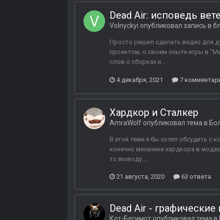
Dead Air: исповедь вет
Volnyckyi
опубликовал запись в б
Просто решил сделать видео для душ
проектом, о своем опыте игры в "М
слов о сборках и...
4 декабря, 2021
7 комментар
Хардкор и Сталкер
AmraWolf
опубликовал тема в
Бо
В этой теме я бы хотел обсудить с
конечно механики хардкора в модах.
то выводу....
21 августа, 2020
63 ответа
Dead Air - графически
Кот-Бегимот
опубликовал тема в