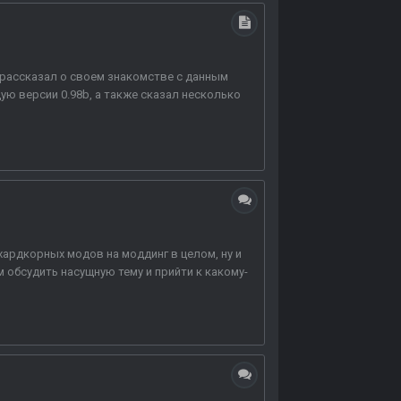
 я рассказал о своем знакомстве с данным
ю версии 0.98b, а также сказал несколько
хардкорных модов на моддинг в целом, ну и
 обсудить насущную тему и прийти к какому-