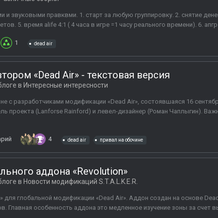
 и звуковыми правквми. 1. старт за любую группировку. 2. снятие денег
в. 5. время alife 4:1 ( 4 часа в игре =1 часу реального времени). 6. апгр
1
dead air
тором «Dead Air» - текстовая версия
блоге в
Интересные интересности
не с разработчиками модификации «Dead Air», состоявшаяся 16 сентября
ь проекта (Lanforse Rainford) и левел-дизайнер (Роман Чаплыгин). Ва
арий
4
dead air
привал на обочине
ального аддона «Revolution»
блоге в
Новости модификаций S.T.A.L.K.E.R.
 для глобальной модификации «Dead Air». Аддон создан на основе Dead Ai
в. Главная особенность аддона это медленное изучение зоны за счет 