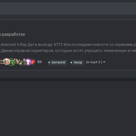
 разработке
dvanced X-Ray Дата выхода: КТТС Все последние новости со скринами ра
: Движкоправов/скриптеров, которые хотят улучшить техническую и гей
84
(и ещё 6 )
lost world
lwcop