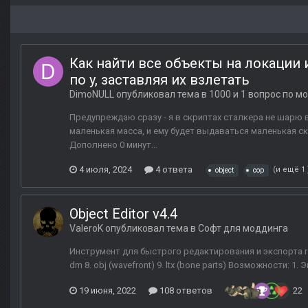
Как найти все объекты на локации
по y, заставляя их взлетать
DimoNULL
опубликовал тема в
1000 и 1 вопрос по м
Предупреждаю сразу - я в скриптах сталкера не шарю 
маленькая масса, и ему будет выдаваться маленькая ск
Дополнено 0 минут...
4 июля, 2024
4 ответа
(и ещё 1
object
cop
Object Editor v4.4
ValeroK
опубликовал тема в
Софт для моддинга
Инструмент для быстрого редактирования и экспорта raw
dm 8. obj (wavefront) 9. ltx (bone parts) Возможности: 1. 
19 июня, 2022
108 ответов
22