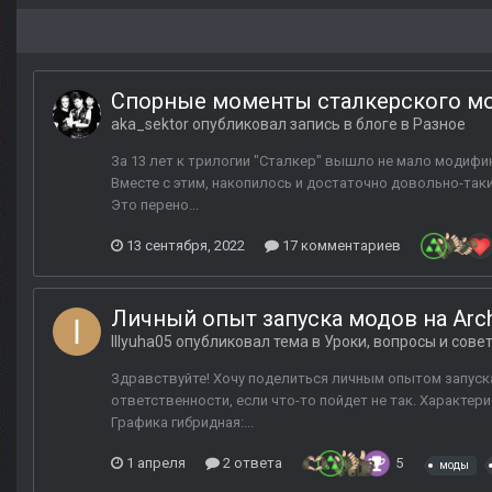
Спорные моменты сталкерского м
aka_sektor
опубликовал запись в блоге в
Разное
За 13 лет к трилогии "Сталкер" вышло не мало модифик
Вместе с этим, накопилось и достаточно довольно-таки
Это перено...
13 сентября, 2022
17 комментариев
Личный опыт запуска модов на Arch
Illyuha05
опубликовал тема в
Уроки, вопросы и сове
Здравствуйте! Хочу поделиться личным опытом запуска 
ответственности, если что-то пойдет не так. Характери
Графика гибридная:...
1 апреля
2 ответа
5
моды