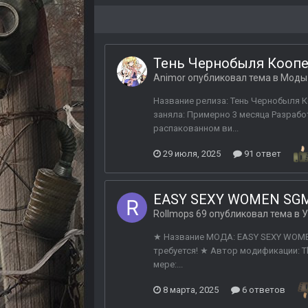
Тень Чернобыля Коопе
Animor
опубликовал тема в
Моды 
Название релиза: Тень Чернобыля Коо
заняла: Примерно 3 месяца Разрабо
распакованном ви...
29 июля, 2025
91 ответ
EASY SEXY WOMEN SG
Rollmops 69
опубликовал тема в
У
★ Название МОДА: EASY SEXY WOMEN
требуется! ★ Автор модификации: 
мере:...
8 марта, 2025
6 ответов