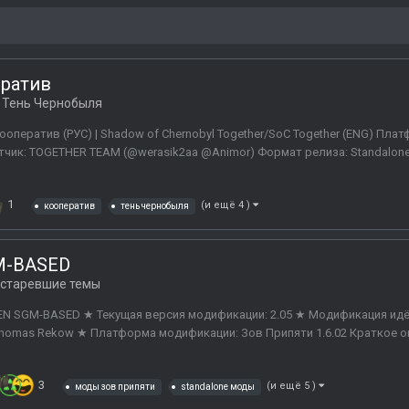
ратив
Тень Чернобыля
ператив (РУС) | Shadow of Chernobyl Together/SoC Together (ENG) Платфо
тчик: TOGETHER TEAM (@werasik2aa @Animor) Формат релиза: Standalone 
1
(и ещё 4 )
кооператив
тень чернобыля
M-BASED
старевшие темы
 SGM-BASED ★ Текущая версия модификации: 2.05 ★ Модификация идёт 
Thomas Rekow ★ Платформа модификации: Зов Припяти 1.6.02 Краткое 
3
(и ещё 5 )
моды зов припяти
standalone моды