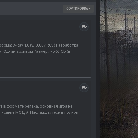
СОРТИРОВКА
рма: X-Ray 1.0 (v.1.0007 RC3) Разработка
| Одним архивом Размер: ~5.63 Gb (в
в формате репака, основная игра не
описание МОД ★ Наслаждайтесь в полной