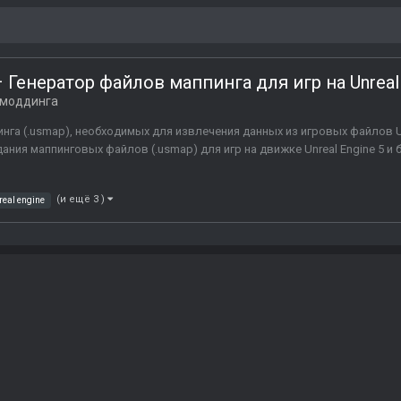
 Генератор файлов маппинга для игр на Unreal
 моддинга
нга (.usmap), необходимых для извлечения данных из игровых файлов U
ания маппинговых файлов (.usmap) для игр на движке Unreal Engine 5 и
(и ещё 3 )
real engine