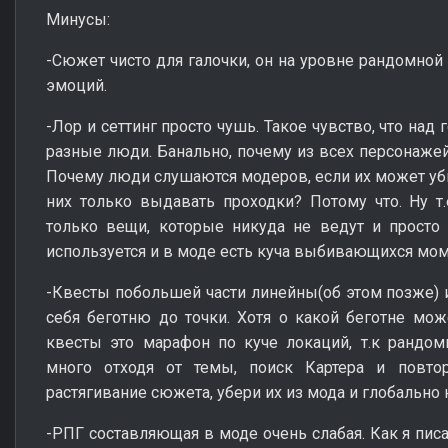
Минусы:
-Сюжет чисто для галочки, он на уровне рандомно
эмоций.
-Лор и сеттинг просто чушь. Такое чувство, что над
разные люди. Банально, почему из всех персонажей
Почему люди слушаются модеров, если их может уби
них только выдавать проходки? Потому что. Ну т.е
только вещи, которые никуда не ведут и просто е
используется и в моде есть куча выбивающихся мом
-Квесты побольшей части линейны(об этом позже) и
себя беготню до точки. Хотя о какой беготне мо
квесты это марафон по куче локаций, т.к рандом
много отходя от темы, поиск Картера и повто
растягивание сюжета, убери их из мода и глобально 
-РПГ составляющая в моде очень слабая. Как я пи