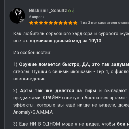
Bilskirnir_Schultz
2
5 апреля
1 из 3 пользователя отз
Как любитель серьёзного хардкора и сурового му
всё же
оцениваю данный мод на 10\10.
Из особенностей:
1)
Оружие ломается быстро, ДА, это так задума
стволы. Пушки с синими иконками - Тир 1, с фиолет
нововведение.
2)
Арты так же делятся на тиры
и выпадают 
предметами. КРАЙНЕ советую обвешаться артами -
эффекты, которые вы ещё нигде не видели, даже
Anomaly\G.A.M.M.A.
3) Ещё НИ В ОДНОМ моде я не видел, чтобы
бои 