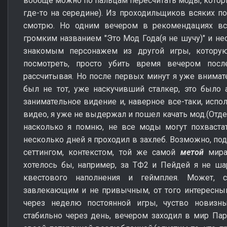
вообще можно по пальцам пересчитать моды, которы
где-то на середине). Из проходильщиков всяких по
смотрю. Но одним вечером в рекомендациях вс
громким названием "Это Мод Года(я не шучу)" и не
знакомым персонажем из другой игры, котору
посмотреть, просто убить время вечером пос
рассчитывая. Но после первых минут я уже внимат
был не тот, уже наскучивший сталкер, это было 
занимательное видение и, наверное все-таки, испо
видео, я уже не выдержал и пошел качать мод.(Отде
насколько я помню, не все моды могут похваста
несколько дней я проходил в захлеб. Возможно, под
сеттингом, контекстом, той же самой
метой
мира 
хотелось бы, например, за ТФ2 и Пейдей я не ша
квестового наполнения и геймплея. Может, с
завлекающим и не привычным, от того интересным.
через неделю постоянной игры, чуство новизны
стабильно через день, вечером заходил в мир Па