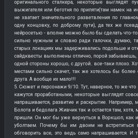
оригинального сталкера, некоторые выглядят пу
выжигателя или беготня по припяти(там намек на ин
не хватает значительного разветвления по главном
одну концовку, по доброму пути), да тех же псев
нейросетью - вполне можно было бы сделать что-то 
сильно нужным и словно ради галочки, думаю, та
старых локациях мы задерживались подольше и от
сайдквесты выполнены отлично, порой забываешь, ч
одной стороны хорошо, с другой.. все-таки плохо. Х
местами сильно скачет, так же хотелось бы более 
друга. А вообще их мало!!!
5. Сюжет и персонажи 9/10. Тут, наверное, то же чт
кажутся проработаными, некоторые выглядят совс
напрашивается, развитие и раскрытие. Например,
Болота и бедолага Живчик так и остается там, хотя,
пришли. Он мог бы уже вернуться в Воркшоп, как и
уболтаем. Почему бы им двоим не встретиться 
обговорить все, это ведь само напрашивается. И 