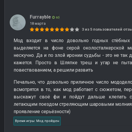
Furrayble
60
18 марта
3 из 5 пользователей от
Мод входит в число довольно годных стёбных 
выделяется на фоне серой околосталкерской м
нескучно. Да и по злой иронии судьбы - это не так 
кажется. Просто в Шляпке треш и угар не пыт
повествованием, а решили развить
Печально, что довольно приличное число мододел
всмотрятся в то, как мод работает с сюжетом, пе
выскажут своё фи и пойдут дальше клепать с
летающим поездом стреляющим шаровыми молниями 
проявление серьёзности)
Время игры: Мод пройден