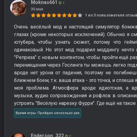
Moknas661
1
30 мая
1 из 3 пользователя отз
Очень весёлый мод и настоящий симулятор бомжа
глазах (кроме некоторых исключений). Обычно я с
ютубера, чтобы узнать сюжет, потому что гей
одинаковый. Но этот мод подарил моддингу нечто
"Реприза" с новым контентом, чтобы пройти ещё раз
перемещения через Гослинга ты можешь легко подле
вроде нет урона от падения, поэтому не погибне
ближнем боем, т.к. ваша атака - это точка, и сплеша
моя проблема. Атмосфера вроде идиотская, а в
музыки, аудио сопровождения и рофлов в описани
устроить "Весёлую нарезку Фурри". Где ещё на тако
Время игры: Пройден несколько раз
Enderson_322
2