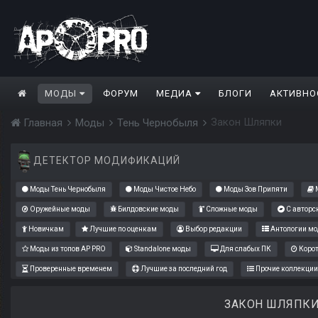
МОДЫ
ФОРУМ
МЕДИА
БЛОГИ
АКТИВНО
Закон Шляпки
Главная
Моды
Тень Чернобыля
ДЕТЕКТОР МОДИФИКАЦИЙ
Моды Тень Чернобыля
Моды Чистое Небо
Моды Зов Припяти
М
Оружейные моды
Билдовские моды
Сложные моды
С авторс
Новичкам
Лучшие по оценкам
Выбор редакции
Антологии мо
Моды из топов AP PRO
Standalone моды
Для слабых ПК
Коро
Проверенные временем
Лучшие за последний год
Прочие коллекции
ЗАКОН ШЛЯПК