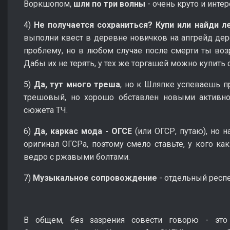
Воркшопом,
шли по три волны
- очень круто и инте
4)
Не получается сохраниться? Купи или найди л
выполни квест в деревне новичков на апгрейд дер
проблему, но в любом случае после смерти ты возр
Дабы их не терять, у тех же торгашей можно купить 
5)
Да, тут много треша
, но к Шляпке успеваешь при
трешовый, но хорошо обставлен новыми активнос
сюжета ТЧ.
6)
Да, каркас мода - ОГСЕ
(или ОГСР, путаю), но н
оригинал ОГСРа, поэтому смело ставьте, у кого ка
ведро с ржавыми болтами.
7)
Музыкальное сопровождение
- отдельный респе
В общем, без зазрения совести говорю - это 