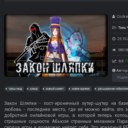
Cocksu
Тень
25.10.
58018
8,8
П
Автор
Подпи
треш-мод
юмор
новый сюжет
новое оружие
расширение геймпле
Закон Шляпки - пост-ироничный лутер-шутер на баз
любовь - последнее место, где её можно найти, это 
добротной онлайновой игры, в которой теперь копо
страшные сущности. Абьюзя странные механики Пара
сердца игры и возможно найдёт себя. Это аркадный R