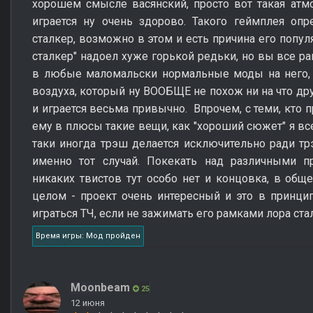
хорошем смысле васянский, просто вот такая атм
играется ну очень здорово. Такого геймплея оп
сталкер, возможно в этом и есть причина его популя
сталкер" надоел хуже горькой редьки, но вы все ра
в любые маломальски нормальные моды на него, т
воздуха, который ну ВООБЩЕ не похож ни на что дру
и играется весьма привычно. Впрочем, с теми, кто п
ему в плюсы такие вещи, как "хороший сюжет" я все
таки иногда трэш делается исключительно ради тр
именно тот случай. Покекать над различными 
никаких твистов тут особо нет и концовка, в обще
целом - проект очень интересный и это в принци
играться ТЧ, если не зажимать его рамками лора ста
Время игры: Мод пройден
Moonbeam
25
12 июня