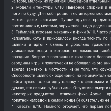
на торте, мелочь, но приятная. Очередной отдельный
2. Модели и текстуры 6/10. Наверное, спорный и н
него не буду. Для себя решил так: авторам местам
может, даже фантизии. Пушки крутые, предмет
противников и, местами, окружение - надо доделыва
3. Геймплей, игровые механики и фичи 8/10. Часто
напрягали, хоть и приходилось иногда таскать п
шляпки и арты - баланс и довольно грамотный
уникальные вещи, а которые не ломаются вообще
праздник. Вопрос с постоянным питаловом беспок
середины игры я практически не обращал на это вним
всегда заметно, в частности из-за того, что оруж
Способности шляпок - охрененно, но не значительно
найти нужно только одну шляпку - с фантомом и 
думаю, это сильно субъективно. Отсутствие смерти
некоторых предметов - отличная фича. Арена - пр
приятной наградой в самом конце.(Я обязательно ее
4. Квесты 8/10. Немного огорчает, что первая п