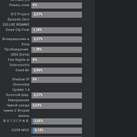
Ловец снов
SFZ Project
Episode Zero
DELUXE REMAKE
Dead City Final
Возвращение в
Зону
Пробуждение.
2055 (Бета)
Five Nights at
Sidorovich's
Dead Air
Shadow Of
Chernobyl
Update 1.4
Золотой Шар.
Завершение
Чужой среди
чужих 2: Вторая
жизнь
Ф.О.Т.О.Г.Р.А.Ф.
OGSR MOD