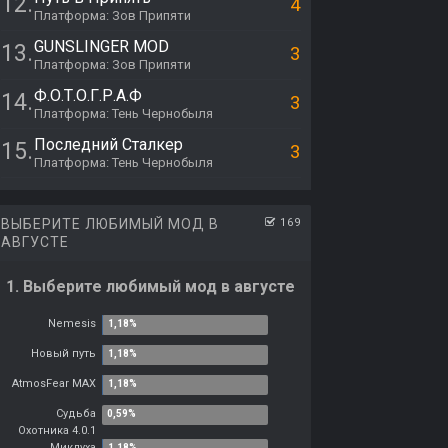
12.
4
Платформа: Зов Припяти
GUNSLINGER MOD
13.
3
Платформа: Зов Припяти
Ф.О.Т.О.Г.Р.А.Ф
14.
3
Платформа: Тень Чернобыля
Последний Сталкер
15.
3
Платформа: Тень Чернобыля
ВЫБЕРИТЕ ЛЮБИМЫЙ МОД В
169
АВГУСТЕ
1. Выберите любимый мод в августе
Nemesis
Новый путь
AtmosFear MAX
Судьба
Охотника 4.0.1
Миклуха