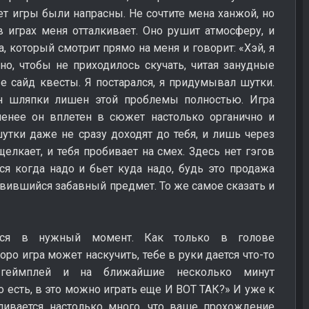
чет игры были напрасны. Не сочтите мена ханжой, но
 играх меня отталкивает. Оно рушит атмосферу, и
, который смотрит прямо на меня и говорит: «Хэй, я
о, чтобы не приходилось скучать, читая занудные
е сайд квесты. Я постарался, я придумывал шутки.
 шляпки лишен этой проблемы полностью. Игра
енее он вплетен в сюжет настолько органично и
шутки даже не сразу доходят до тебя, и лишь через
щелкает, и тебя пробивает на смех. Здесь нет гэгов
ся когда надо и бьет куда надо, будь это продажа
вившийся забавный предмет. То же самое сказать и
тся в нужный момент. Как только в голове
ро игра может наскучить, тебе в руки дается что-то
 геймплей и на ближайшие несколько минут
о есть, в это можно играть еще И ВОТ ТАК?» И уже к
ливается настолько много, что ваше прохождение