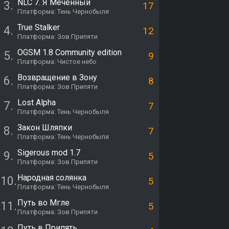
NLC 7. Я Меченный
3.
17
Платформа: Тень Чернобыля
True Stalker
4.
12
Платформа: Зов Припяти
OGSM 1.8 Community edition
5.
9
Платформа: Чистое небо
Возвращение в Зону
6.
8
Платформа: Зов Припяти
Lost Alpha
7.
7
Платформа: Тень Чернобыля
Закон Шляпки
8.
7
Платформа: Тень Чернобыля
Sigerous mod 1.7
9.
5
Платформа: Зов Припяти
Народная солянка
10.
5
Платформа: Тень Чернобыля
Путь во Мгле
11.
5
Платформа: Зов Припяти
Путь в Припять