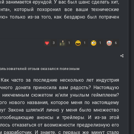
й занимается ерундой. У вас был шанс сделать хит,
нта», который похоронил все ваши технические
ю» только из-за того, как бездарно был потрачен
3
1
1
1
6
 пользователей отзыв оказался полезным
Как часто за последние несколько лет индустрия
чного доната приносила вам радость? Настоящую
ми, никчемным сюжетом и/или унылым геймплеем?
ого нового названия, которое меня по настоящему
круг Закона шляпкИ лично у меня было множество
ногообещающие анонсы и трейлеры. И из-за этой
лось отказаться от возможности предрелизную его
 разработчик. И знаете, с первых же минут стало