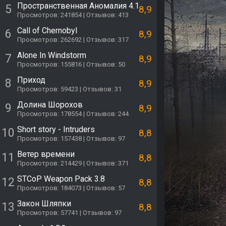
Пространственная Аномалия 4.1
5
8,9
Просмотров: 241854 | Отзывов: 413
Call of Chernobyl
6
8,9
Просмотров: 262692 | Отзывов: 317
Alone In Windstorm
7
8,9
Просмотров: 155816 | Отзывов: 50
Приход
8
8,9
Просмотров: 59423 | Отзывов: 31
Долина Шорохов
9
8,9
Просмотров: 178554 | Отзывов: 244
Short story - Intruders
10
8,8
Просмотров: 157438 | Отзывов: 97
Ветер времени
11
8,8
Просмотров: 214429 | Отзывов: 371
STCoP Weapon Pack 3.8
12
8,8
Просмотров: 184073 | Отзывов: 57
Закон Шляпки
13
8,8
Просмотров: 57741 | Отзывов: 97