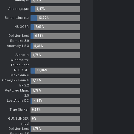
Ликвидация
Закон Шляпки
NS OGSR
Oblivion Lost
Remake 3.0
Anomaly 1.5.3
Alone in
Windstorm:
Fallen Bear
NLC 7. Я -
Меченный
Объединенный
Пак 2.2
Рейд мо Мрак
2.5
Lost Alpha DC
True Stalker
GUNSLINGER
mod
Oblivion Lost
Remake 2.5