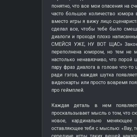
понятно, что все мои опасения на с
часто большое количество юмора в
вместо игры я вижу лицо сценариста
сделал все, чтобы тебе было смешн
диалоги и проходя плохо написанны
СМЕЙСЯ УЖЕ, НУ ВОТ ЩАС» Закон
переполнена юмором, но тем не м
настолько ненавязчиво, что порой 
пару фраз диалога в голове что-то 
ради гэгов, каждая шутка появляет
видеокарты или просто вовремя поя
про геймплей.
Каждая деталь в нем появляе
проскальзывает мысль о том, что ско
новое, кардинально меняющее
оставляющее тебя с мыслью: «Вау, т
середине игры таких вещей накап