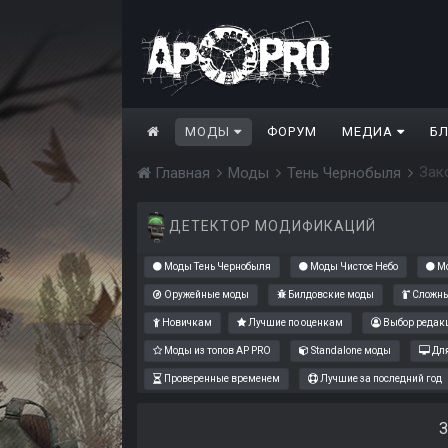
МОДЫ
ФОРУМ
МЕДИА
Б
Зак
Главная
Моды
Тень Чернобыля
ДЕТЕКТОР МОДИФИКАЦИЙ
Моды Тень Чернобыля
Моды Чистое Небо
Мо
Оружейные моды
Билдовские моды
Сложны
Новичкам
Лучшие по оценкам
Выбор редак
Моды из топов AP PRO
Standalone моды
Для
Проверенные временем
Лучшие за последний год