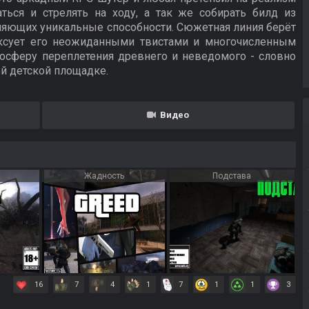
ться и стрелять на ходу, а так же собирать билд из
ляющих уникальные способности. Сюжетная линия берёт
иксует его неожиданными твистами и многочисленным
тмосферу переплетения древнего и неведомого - словно
й детской площадке.
Видео
Жадность
Подстава
16
7
4
1
7
1
1
3