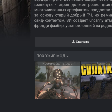
выкинута - игрок должен резво двига
многочисленных артефактов, предостав
за основу старый-добрый ТЧ, но рем
сайд-контентом. ЗИ создаёт uncanny а
фредди фазбир, установленный на родно
Скачать
ПОХОЖИЕ МОДЫ
Космическая угроза
Расплата