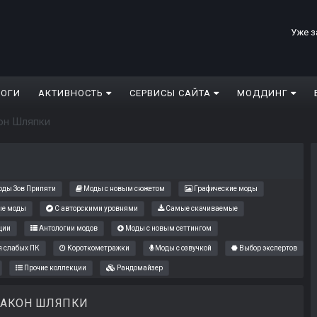
Уже з
ЛОГИ
АКТИВНОСТЬ
СЕРВИСЫ САЙТА
МОДДИНГ
он Шляпки
ды Зов Припяти
Моды с новым сюжетом
Графические моды
е моды
С авторскими уровнями
Самые скачиваемые
ции
Антологии модов
Моды с новым сеттингом
 слабых ПК
Короткометражки
Моды с озвучкой
Выбор экспертов
Прочие коллекции
Рандомайзер
ЗАКОН ШЛЯПКИ