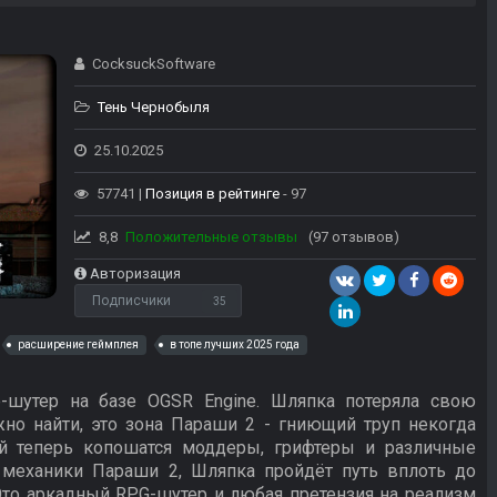
CocksuckSoftware
Тень Чернобыля
25.10.2025
57741 |
Позиция в рейтинге
- 97
8,8
Положительные отзывы
(97 отзывов)
Авторизация
Подписчики
35
расширение геймплея
в топе лучших 2025 года
р-шутер на базе OGSR Engine. Шляпка потеряла свою
но найти, это зона Параши 2 - гниющий труп некогда
ой теперь копошатся моддеры, грифтеры и различные
 механики Параши 2, Шляпка пройдёт путь вплоть до
Это аркадный RPG-шутер и любая претензия на реализм