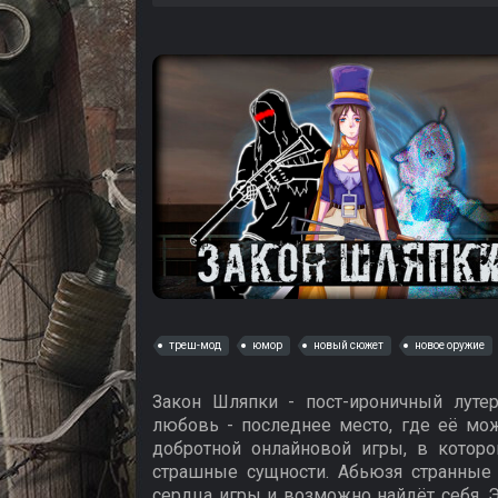
треш-мод
юмор
новый сюжет
новое оружие
Закон Шляпки - пост-ироничный луте
любовь - последнее место, где её мож
добротной онлайновой игры, в котор
страшные сущности. Абьюзя странные
сердца игры и возможно найдёт себя. 