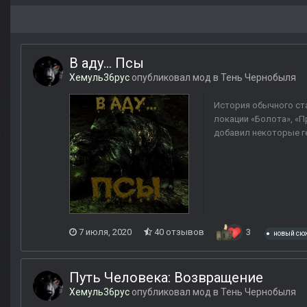
В аду… Псы
Хемуль36рус
опубликовал мод в
Тень Чернобыля
История обычного ст
локации «Болота», «П
добавил некоторые г
7 июля, 2020
40 отзывов
3
новый сю
Путь Человека: Возвращение
Хемуль36рус
опубликовал мод в
Тень Чернобыля