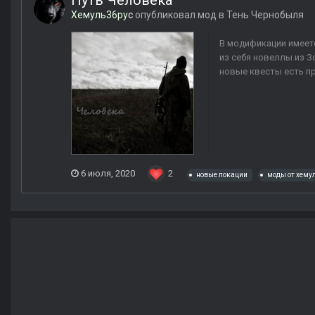
Путь Человека
Хемуль36рус
опубликовал мод в
Тень Чернобыля
В модификации имеет
из себя новеллы из З
новые квесты есть пр
6 июля, 2020
2
новые локации
моды от хему