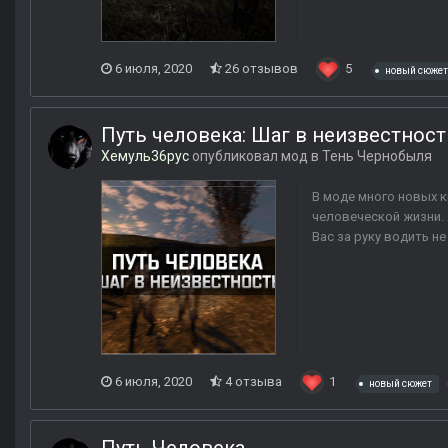
6 июля, 2020
26 отзывов
5
новый сюжет
Путь человека: Шаг в неизвестност
Хемуль36рус
опубликовал мод в
Тень Чернобыля
В моде много новых к
человеческой жизни. 
Вас за руку водить не
6 июля, 2020
4 отзыва
1
новый сюжет