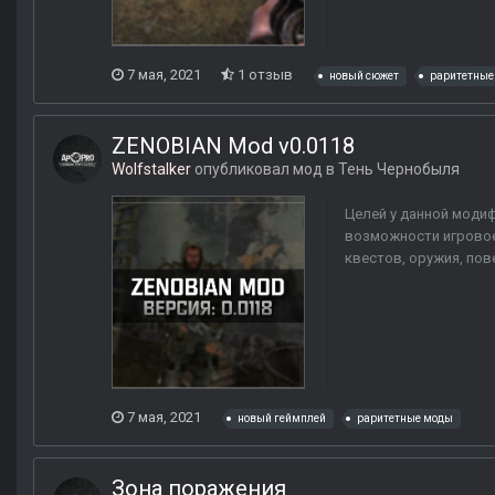
7 мая, 2021
1 отзыв
новый сюжет
раритетные
ZENOBIAN Mod v0.0118
Wolfstalker
опубликовал мод в
Тень Чернобыля
Целей у данной модифи
возможности игровое 
квестов, оружия, пов
7 мая, 2021
новый геймплей
раритетные моды
Зона поражения