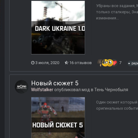
Убраны все задания, 
только сталкеры, Зна
изменения...
3 июля, 2020
16 отзывов
7
рар
Новый сюжет 5
Wolfstalker
опубликовал мод в
Тень Чернобыля
Один сюжет который 
оригинальных событий