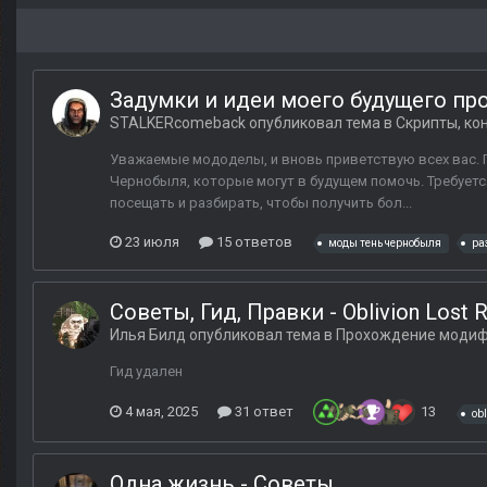
Задумки и идеи моего будущего прое
STALKERcomeback
опубликовал тема в
Скрипты, ко
Уважаемые мододелы, и вновь приветствую всех вас. 
Чернобыля, которые могут в будущем помочь. Требует
посещать и разбирать, чтобы получить бол...
23 июля
15 ответов
моды тень чернобыля
ра
Советы, Гид, Правки - Oblivion Lost 
Илья Билд
опубликовал тема в
Прохождение моди
Гид удален
4 мая, 2025
31 ответ
13
obl
Одна жизнь - Советы