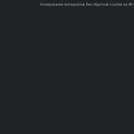
Копирование материалов без обратной ссылки на AP-PR