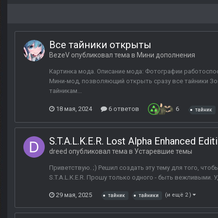
Все тайники открыты
BezeV
опубликовал тема в
Мини дополнения
Картинка мода. Описание мода: Фотографии работоспосо
Мини-мод, позволяющий открыть сразу все тайники Зон
тайникам...
18 мая, 2024
6 ответов
6
тайник
S.T.A.L.K.E.R. Lost Alpha Enhanced Ed
dreed
опубликовал тема в
Устаревшие темы
Приветствую. ;) Решил создать эту тему для того, что
S.T.A.L.K.E.R. Прошу только одного - быть вежливыми. 
29 мая, 2025
(и ещё 2 )
тайник
тайники