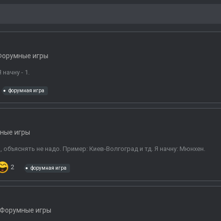
Форумные игры
начну - 1.
форумная игра
ные игры
 объяснять не надо. Пример: Киев-Волгоград и тд. Я начну: Мюнхен.
2
форумная игра
Форумные игры