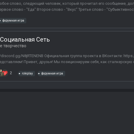
юбое слово, следующий человек, который прочитал его сообщение, дол
ервое слово - "Еда" Второе слово - "Вкус" Третье слово - "Субъективност
форумная игра
я Социальная Сеть
е творчество
ps://discord.gg/N8jRTENENB Официальная группа проекта в ВКонтакте: https:
редставляем! Привет, друзья! Мы позиционируем себя, как сталкерскую 
2
roleplay
форумная игра