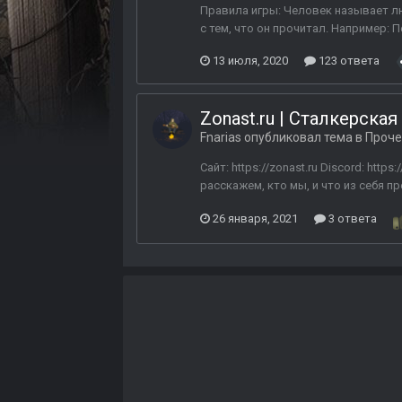
Правила игры: Человек называет л
с тем, что он прочитал. Например: П
13 июля, 2020
123 ответа
Zonast.ru | Сталкерска
Fnarias
опубликовал тема в
Проче
Сайт: https://zonast.ru Discord: htt
расскажем, кто мы, и что из себя п
26 января, 2021
3 ответа