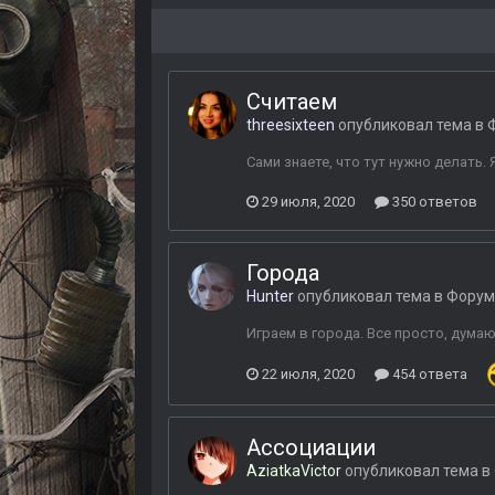
Считаем
threesixteen
опубликовал тема в
Сами знаете, что тут нужно делать. Я 
29 июля, 2020
350 ответов
Города
Hunter
опубликовал тема в
Форум
Играем в города. Все просто, думаю,
22 июля, 2020
454 ответа
Ассоциации
AziatkaVictor
опубликовал тема в