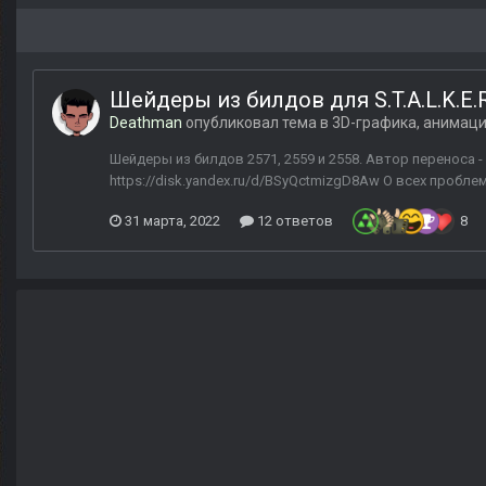
Шейдеры из билдов для S.T.A.L.K.E.R
Deathman
опубликовал тема в
3D-графика, анимац
Шейдеры из билдов 2571, 2559 и 2558. Автор переноса -
https://disk.yandex.ru/d/BSyQctmizgD8Aw О всех пробле
31 марта, 2022
12 ответов
8