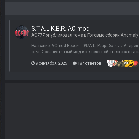
S.T.A.L.K.E.R. AC mod
AC777
опубликовал тема в
Готовые сборки Anomaly
Название: AC mod Версия: 097Alfa Разработчик: Андре
самый реалистичный мод во вселенной сталкера под на
9 сентября, 2025
187 ответов