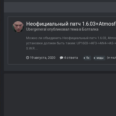
Неофициальный патч 1.6.03+Atmosfea
Ubergeneral
опубликовал тема в
Болталка
Можно ли объединить Неофициальный патч 1.6.03, Atmosfe
установки должен быть таким: UP1603->AF3->AN4->AS->S
S.W.R....
19 августа, 2020
4 ответа
(и ещё
fix
моды