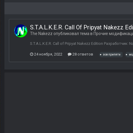
S.T.A.L.K.E.R. Call Of Pripyat Nakezz Ed
The Nakezz
опубликовал тема в
Прочие модификац
S.T.A.L.K.E.R. Call of Pripyat Nakezz Edition Разработчи
24 ноября, 2022
28 ответов
зов припяти
мо