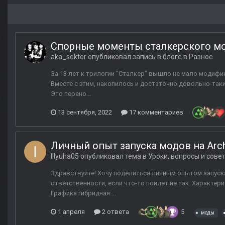
Спорные моменты сталкерского м
aka_sektor
опубликовал запись в блоге в
Разное
За 13 лет к трилогии "Сталкер" вышло не мало модифик
Вместе с этим, накопилось и достаточно довольно-таки
Это перено...
13 сентября, 2022
17 комментариев
Личный опыт запуска модов на Arch
Illyuha05
опубликовал тема в
Уроки, вопросы и сове
Здравствуйте! Хочу поделиться личным опытом запуска 
ответственности, если что-то пойдет не так. Характери
Графика гибридная:...
1 апреля
2 ответа
5
моды