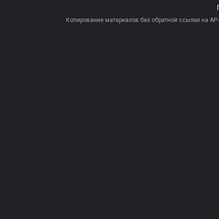
Копирование материалов без обратной ссылки на AP-PR