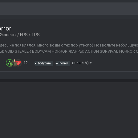
rror
Экшены / FPS / TPS
здесь не появлялся, много воды с тех пор утекло) Позвольте небольшу
ГРЫ: VOID STEALER BODYCAM HORROR ЖАНРЫ: ACTION SURVIVAL HORROR O
в
12
(и ещё 8 )
bodycam
horror