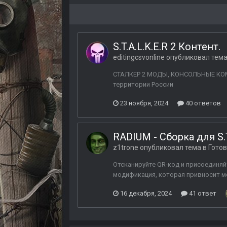
S.T.A.L.K.E.R 2 Контент.
editingcsvonline
опубликовал тема
СТАЛКЕР 2 МОДЫ, КОНСОЛЬНЫЕ КОМАНД
территории России
23 ноября, 2024
40 ответов
RADIUM - Сборка для S.T
z1trone
опубликовал тема в
Готов
Отсканируйте QR-код и присоединяй
модификация, которая привносит мел
16 декабря, 2024
41 ответ