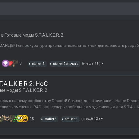
 в
Готовые моды S.T.A.L.K.E.R. 2
Ы! Генпрокуратура признала нежелательной деятельность разработчико
3
(и ещё 11 )
stalker 2
stalker 2 скачать
.A.L.K.E.R 2: HoC
ые моды S.T.A.L.K.E.R. 2
тесь к нашему сообществу Discord! Ссылки для скачивания: Наше Discor
кие изменения, RADIUM - теперь глобальная модификация для S.T.A.L.K.E
10
(и ещё 12 )
stalker2
stalker 2