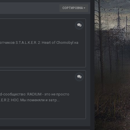
СОРТИРОВКА
в S.T.A.L.K.E.R. 2: Heart of Chornobyl на
d-сообщество: RADIUM - это не просто
.R 2: HOC. Мы поменяли и затр...