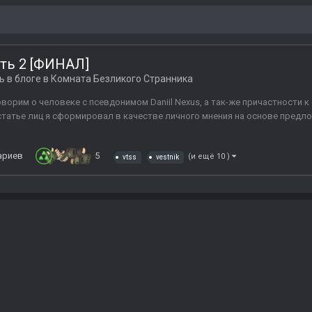
ть 2 [ФИНАЛ]
ь в блоге в
Комната Безликого Странника
ворим о человеке с псевдонимом Daniil Nexus, а так-же причастности к с
статье лиц я сформировал в качестве личного мнения на основе предло
ариев
5
(и ещё 10 )
vtss
vestnik