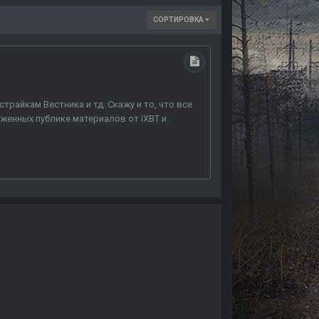
СОРТИРОВКА
трайкам Вестника и тд. Скажу и то, что все
женных публике материалов от IXBT и