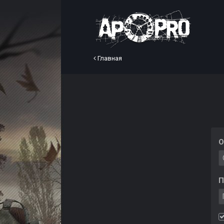
Главная
О
П