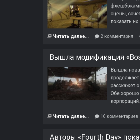
флешбэками 
сцены, соче
показать их
Читать далее...
2 комментария
Вышла модификация «Во
Вышла новая
продолжает 
расскажет о
Обе хорошо
корпораций,
Читать далее...
16 комментариев
Авторы «Fourth Day» пок