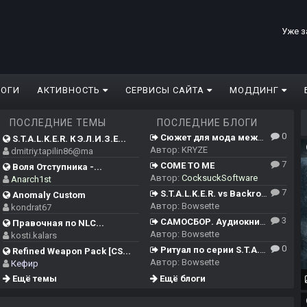
Уже з
ЛОГИ
АКТИВНОСТЬ
СЕРВИСЫ САЙТА
МОДДИНГ
ПОСЛЕДНИЕ ТЕМЫ
ПОСЛЕДНИЕ БЛОГИ
0
Сюжет для мода между ЧН/ТЧ/ЗП и Сердцем Чернобыля
S.T.A.L.K.E.R. К Э.Л.И.З.Е...
Автор:
KRYZE
dmitriy.tapilin86@ma
7
COME TO ME
Воля Отступника -...
Автор:
CocksuckSoftware
Anarch1st
7
S.T.A.L.K.E.R. vs Backrooms
Anomaly Custom
Автор:
Bowsette
kondrat67
3
САМОСБОР. Аудиокнига.
Правочная по NLC...
Автор:
Bowsette
kosti.kalars
0
Ритуал по серии S.T.A.L.K.E.R.
Refined Weapon Pack [CS...
Автор:
Bowsette
Кефир
Ещё темы
Ещё блоги