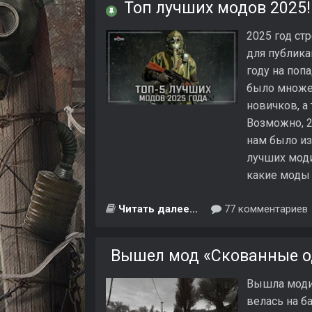
Топ лучших модов 2025!
2025 год стр
для публика
году на поп
было множес
новичков, а
Возможно, 2
нам было из
лучших моди
какие моды 
Читать далее...
77 комментариев
Вышел мод «Скованные о
Вышла моди
велась на б