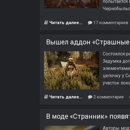
попытается 
Чернобыльс
Читать далее...
17 комментариев
Вышел аддон «Страшные 
Состоялся р
Задумка доп
элементами 
цепочку у С
участок лок
Читать далее...
2 комментария
В моде «Странник» появя
Авторы мод