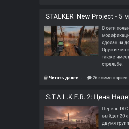
STALKER: New Project - 5
В сети появ
модификации
сделан на д
Оружие можн
также имеет
стрельбе.
Читать далее...
26 комментариев
S.T.A.L.K.E.R. 2: Цена На
Первое DLC 
выйдет 20 а
двумя групп