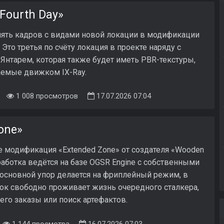
Fourth Day»
ять кадров с видами новой локации в модификации
. Это третья по счёту локация в проекте наряду с
Янтарем, которая также будет иметь PBR-текстуры,
емые движком IX-Ray.
1 008 просмотров
17.07.2026 07:04
one»
е модификация «Extended Zone» от создателя «Wooden
работка ведётся на базе OGSR Engine с собственными
 основной упор делается на фриплейный режим, в
ок свободно проживает жизнь очередного сталкера,
о заказы или поиск артефактов.
1 144 просмотра
16.07.2026 07:03