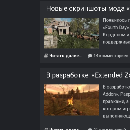
Новые скриншоты мода «
Появилось п
«Fourth Day»
Кордоном и 
поддержива
Читать далее...
14 комментариев
В разработке: «Extended Z
В разработк
Addon». Раз
правками, а
котором игр
выполняющег
Читать далее...
21 комментарий