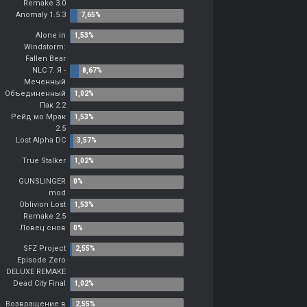
Remake 3.0
Anomaly 1.5.3
Alone in
Windstorm:
Fallen Bear
NLC 7. Я -
Меченный
Объединенный
Пак 2.2
Рейд мо Мрак
2.5
Lost Alpha DC
True Stalker
GUNSLINGER
mod
Oblivion Lost
Remake 2.5
Ловец снов
SFZ Project
Episode Zero
DELUXE REMAKE
Dead City Final
Возвращение в