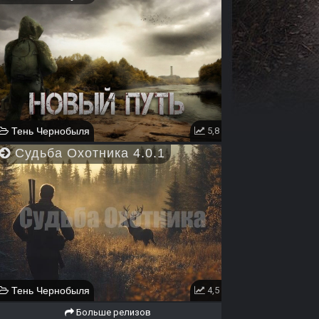
Тень Чернобыля
5,8
Судьба Охотника 4.0.1
Тень Чернобыля
4,5
Больше релизов