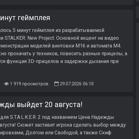
 минут геймплея
илось 5 минут геймплея из разрабатываемой
 STALKER: New Project. Основной акцент на видео
емонстрации моделей винтовки M16 и автомата M4.
о прокачать у техников, повесить разные прицелы, а
ся функция 3D-прицелов и задержки дыхания при
1 919 просмотров
29.07.2026 06:10
дежды выйдет 20 августа!
для S.T.A.L.K.E.R. 2 под названием Цена Надежды
вгуста! Сюжет заставит игрока сделать выбор между
ировками, Долгом или Свободой, а также Скиф