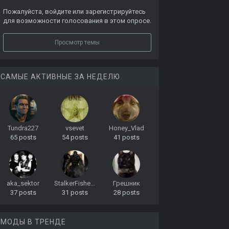
Пожалуйста,
войдите
или
зарегистрируйтесь
для возможности голосования в этом опросе.
Просмотр темы
САМЫЕ АКТИВНЫЕ ЗА НЕДЕЛЮ
Tundra227
vsevet
Honey_Vlad
65 posts
54 posts
41 posts
aka_sektor
StalkerFisher-rus
Грешник
37 posts
31 posts
28 posts
МОДЫ В ТРЕНДЕ