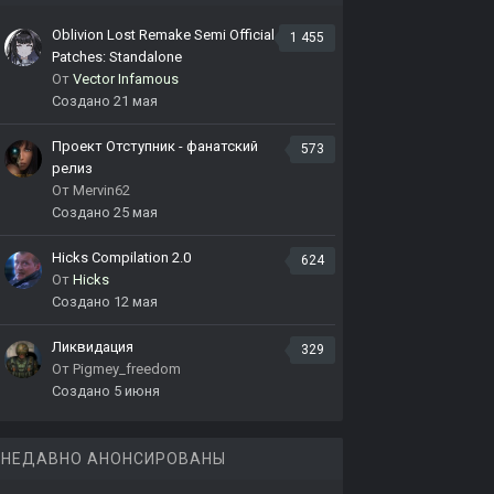
Oblivion Lost Remake Semi Official
1 455
Patches: Standalone
От
Vector Infamous
Создано
21 мая
Проект Отступник - фанатский
573
релиз
От
Mervin62
Создано
25 мая
Hicks Compilation 2.0
624
От
Hicks
Создано
12 мая
Ликвидация
329
От
Pigmey_freedom
Создано
5 июня
НЕДАВНО АНОНСИРОВАНЫ