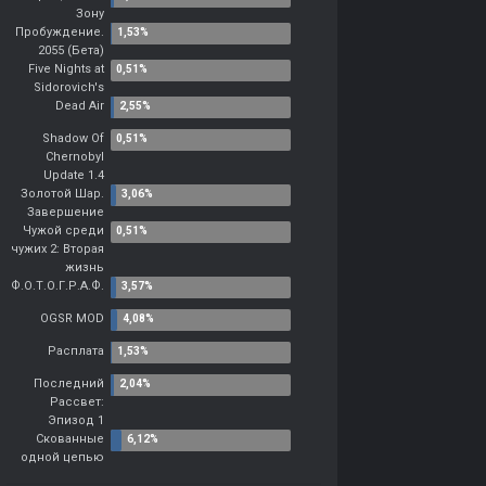
Зону
Пробуждение.
2055 (Бета)
Five Nights at
Sidorovich's
Dead Air
Shadow Of
Chernobyl
Update 1.4
Золотой Шар.
Завершение
Чужой среди
чужих 2: Вторая
жизнь
Ф.О.Т.О.Г.Р.А.Ф.
OGSR MOD
Расплата
Последний
Рассвет:
Эпизод 1
Скованные
одной цепью