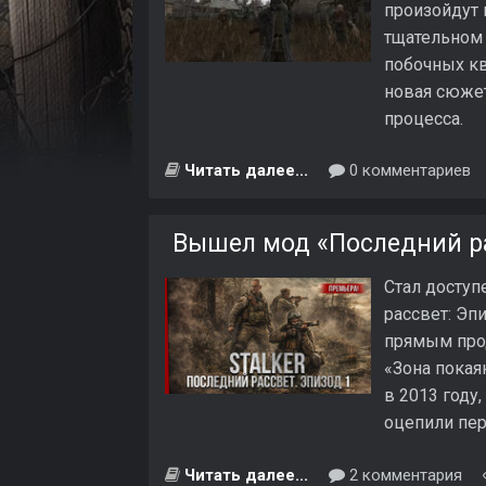
произойдут 
тщательном 
побочных кв
новая сюжет
процесса.
Читать далее...
0 комментариев
Вышел мод «Последний рас
Стал досту
рассвет: Эп
прямым про
«Зона покая
в 2013 году
оцепили пер
Читать далее...
2 комментария