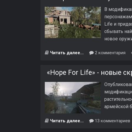
В модификац
персонажами
Life и прид
сбывать най
новое оружи
Читать далее...
2 комментария
«Hope For Life» - новые 
Опубликова
модификации
растительно
армейской б
Читать далее...
13 комментариев