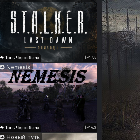
Тень Чернобыля
7,5
Nemesis
Тень Чернобыля
6,3
Новый путь