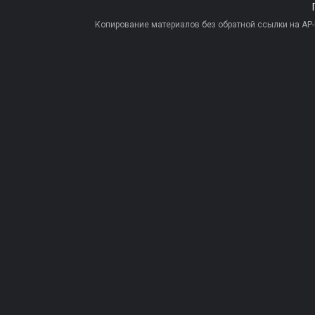
Копирование материалов без обратной ссылки на AP-PR