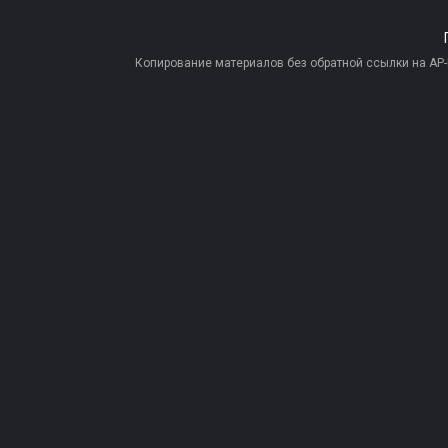
Копирование материалов без обратной ссылки на AP-PR