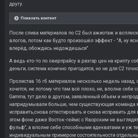
другу.
Показать контент
После слива материалов по С2 был ажиотаж и всплеск
влогов, потом как будто произошёл эффект - "А, ну ясн
вперёд, обождись недождешься"
А ведь кто-то по оверпрайсу в разгар цен на крипту со
деньги, система конечно пригодится, но не для С2 точн
Пролистав 16 гб материалов несколько недель назад, 
хочется, не потому что там всё плохо, не, вполне себе с
Gamma, тут дело в другом, заявленный объем и непрод
напридумывали больше, чем существующая команда мо
исправить,снова оттестировать и снова исправить для 
этом фоне даже Восток-геймс с Яворским не выглядят
фульф", а вполне себе способными адекватами и уж те
индивидуальным примером состоятельности отдельны