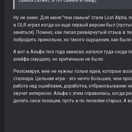
самый сюжет, и тот самый а-лайф)
Ну не знаю. Для меня "тем самым" стала Lost Alpha, 
в OLR играл когда он ещё первой версии был (пусты
заняться). Помню, как писал развёрнутый отзыв в те
побродить прикольно, но такого ощущения, как было 
А вот в Альфе пол года зависал, катался туда-сюда 
алайфа смущало, но критичным не было.
Резюмируя, мне не нужны голые идеи, которые возн
сталкера. Цельная игра - это нечто большее, чем пр
работа над ошибками, доработка, отбраковывание н
звучат интересно. Альфа с этим справилась, когда ре
делать свои локации, пусть и по лекалам старых. А во