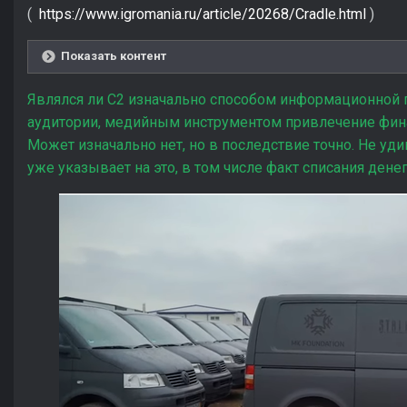
(
https://www.igromania.ru/article/20268/Cradle.html
)
Показать контент
Являлся ли С2 изначально способом информационной 
аудитории, медийным инструментом привлечение фина
Может изначально нет, но в последствие точно. Не уди
уже указывает на это, в том числе факт списания дене