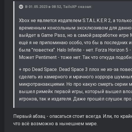
В 01.05.2023 в 08:52,
TailsXP
сказал:
Xbox не является издателем S.T.A.L.K.E.R 2, а тольк
временным консольным эксклюзивом для данной
выйдет в Game Pass, но в самой разработке игре 
ещё я не припоминаю особо, что бы в последних и
была "повестка". Halo Infinite - нет. Forza Horizon 5 -
Может Pentiment - тоже нет. Так что откуда подоб
+ про Dead Space. Dead Space 3 плох не из-за пове
сделать из камерного и мрачного хоррора шумны
микротранзакциями. Но про какую смерть серии 
вышел римейк первой игры, который вышел впол
игроков, так и издателя. Даже прошёл слушок пр
Первый абзац - опасаться стоит всегда. Или, по край
что всё возможно в нынешнем мире.