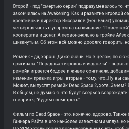
Второй - под "смертью серии" подразумевалось то, чт
закончилась на Awakening. Как и развитие игровой се
креативный директор Висералов (Бен Ванат) упомина
четвёртая часть с упором на выживание. "Повесткой
кооператив и донат. А первоначально в тройке Айзе
шизанутым. Об этом всё можно дооолго говорить, но
Ремейк - да, хорош. Даже очень. Но в целом, по сю
оригинала. "Порадовал игроков и издателя" - первы
ремейк играется бодрее и живее оригинала, добави
изменим правила игры, вторые - тому, что...Ну вы са
Может, выпустят ремейк Dead Space 2, хотя...Зачем? 
В общем, не думаю я, что будут всерьёз возрождать с
говорится, "будем посмотреть".
Фильм по Dead Space - это, конечно, здорово. Такж
Ганнера Райта в его наиболее известном амплуа, но 
По SCP хотели сериал восьмисерийный снять, чтоб с