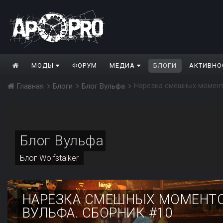
МОДЫ
ФОРУМ
МЕДИА
БЛОГИ
АКТИВНО
Нарезка смешных момент
Главная
Блоги
Блог Вульфа
Блог Вульфа
Блог
Wolfstalker
НАРЕЗКА СМЕШНЫХ МОМЕНТО
ВУЛЬФА. СБОРНИК #10