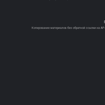
Копирование материалов без обратной ссылки на AP-PR