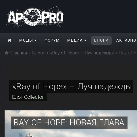
МОДЫ
ФОРУМ
МЕДИА
БЛОГИ
АКТИВНО
Ray of H
Главная
Блоги
«Ray of Hope» – Луч надежды
«Ray of Hope» – Луч надежды
Блог
Collector
RAY OF HOPE: НОВАЯ ГЛАВА