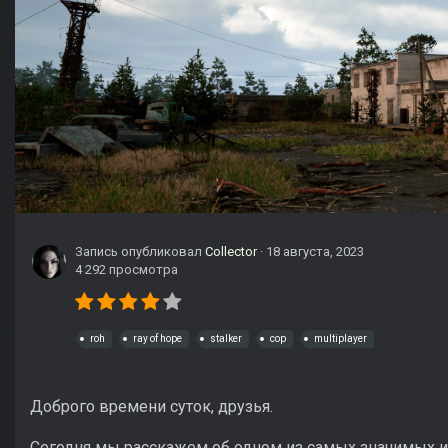
Запись опубликовал
Collector
·
18 августа, 2023
4 292 просмотра
roh
ray of hope
stalker
cop
multiplayer
Доброго времени суток, друзья.
Сегодня мы расскажем об одном из самых значимых и