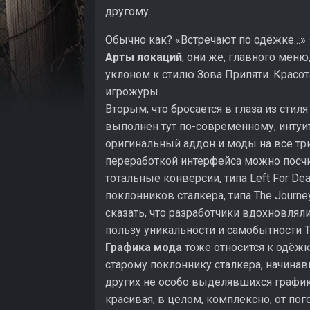
другому.
Обычно как? «Встречают по одёжке...» 
Арты локаций
, они же, главного мен
уклоном к стилю Зова Припяти. Красота
игрожуры.
Вторым, что бросается в глаза из стиля
выполнен тут по-современному, интуи
оригинальный аддон и моды на все три 
переработкой интерфейса можно посчит
тотальные конверсии, типа Left For De
поклонников сталкера, типа The Journe
сказать, что разработчики вдохновлял
пользу уникальности и самобытности Tru
Графика мода
тоже относится к одёжке
старому поклоннику сталкера, начинав
других не особо выделявшихся графикой
красивая, в целом, комплексно, от по