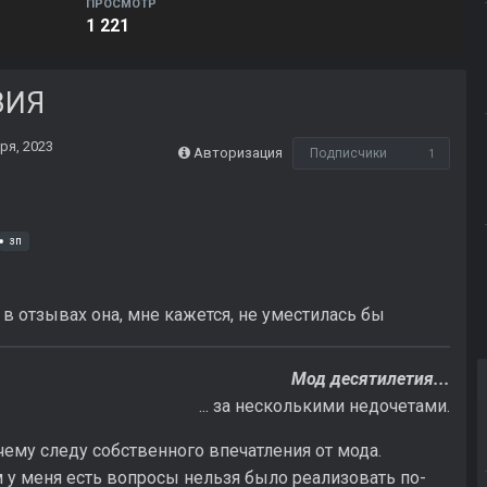
ПРОСМОТР
1 221
ЗИЯ
ря, 2023
Авторизация
Подписчики
1
зп
в отзывах она, мне кажется, не уместилась бы
Мод десятилетия...
... за несколькими недочетами.
ему следу собственного впечатления от мода.
у меня есть вопросы нельзя было реализовать по-