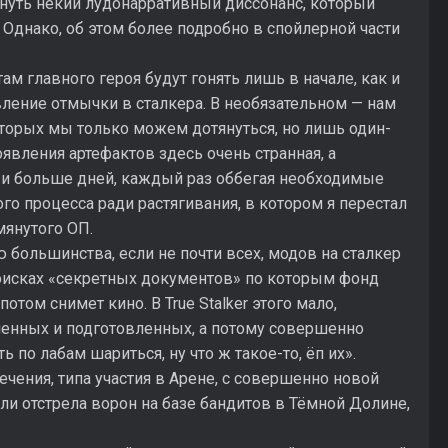
януть некий лудонарративный диссонанс, который
 Однако, об этом более подробно в спойлерной части
м главного героя будут гонять лишь в начале, как и
ление отмычки в сталкера. В необязательном — нам
торых мы только можем дотянуться, но лишь один-
появления артефактов здесь очень странная, а
 и больше дней, каждый раз оббегая необходимые
го процесса ради растягивания, в котором я перестал
мянутого ОП.
ю большинства, если не почти всех, модов на сталкер
оисках «секретных документов» по которым фонд
том снимет кино. В True Stalker этого мало,
ленных и подготовленных, а потому совершенно
 по лабам шариться, ну что ж такое-то, ёп их».
ечения, типа участия в Арене, с совершенно новой
или отстрела ворон на базе бандитов в Тёмной Долине,