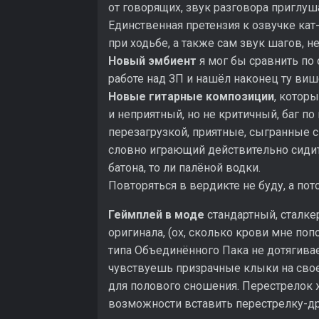
от говорящих, звук разговора приглуша
Единственная претензия к озвучке кат
при ходьбе, а также сам звук шагов, н
Новый эмбиент
я мог бы сравнить по
работе над ЗП и нашёл наконец ту више
Новые гитарные композиции
, котор
и неприятный, но не критичный, баг по
перезагрузкой, приятные, сыгранные 
словно играющий действительно сидит 
батона, то ли палёной водки.
Повторяться в вердикте не буду, а пото
Геймплей в моде
стандартный, сталке
оригинала, (ох, сколько крови мне по
типа Объединённого Пака не дотягивае
чувствуешь призрачные клыки на своей
для полового сношения. Перестрелок 
возможности вставить перестрелку-др