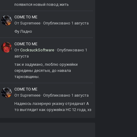
появился новый повод жить
COME TO ME
От
Supremeee
·
Опубликовано
1 августа
Фу Ладно
COME TO ME
От
CocksuckSoftware
·
Опубликовано
1
августа
так и задумано, люблю оружейки
середины десятых, до навала
тарковщины.
COME TO ME
От
Supremeee
·
Опубликовано
1 августа
Надеюсь лазерную указку отредачат А
то выглядит как оружейка НС 12 года, хз