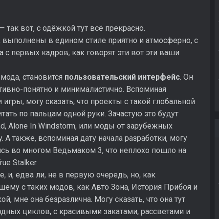
— так вот, с одёжкой тут всё прекрасно.
ю, выполнены в едином стиле приятно и атмосферно, с
 с первых кадров, как говорят эти вот эти ваши
 мода, становится
пользовательский интерфейс
. Он
тивно-понятно и минималистично. Вспоминая
игры, могу сказать, что проекты с такой глобальной
ать по пальцам одной руки. Зачастую это будут
ad, Alone In Windstorm, или моды от зарубежных
y. А также, вспоминая дату начала разработки, могу
ись во многом Ведьмаком 3, что неплохо пошло на
e Stalker.
, и, едва ли, не в первую очередь, но, как
шему с таких модов, как Авто Зона, История Прибоя и
, мне она безразлична. Могу сказать, что она тут
годных циклов, с красивыми закатами, рассветами и