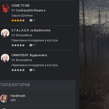
COME TO ME
От
CocksuckSoftware
в
Закон Шляпки
7
S.T.A.L.K.E.R. vs Backrooms
От
Bowsette
в
Ламповые посиделки у костра.
7
САМОСБОР. Аудиокнига.
От
Bowsette
в
Ламповые посиделки у костра.
3
ТОП БЛОГГЕРОВ
Hardtmuth
380