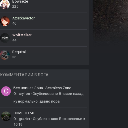
Bowsette
225
AziatkaVictor
46
Wolfstalker
44
Requital
36
КОММЕНТАРИИ БЛОГА
Бесшовная Зона | Seamless Zone
От
cryiron
·
Опубликовано
8 часов назад
ну нормально, давно пора
COME TO ME
От
grazier
·
Опубликовано
Воскресенье в
10:19