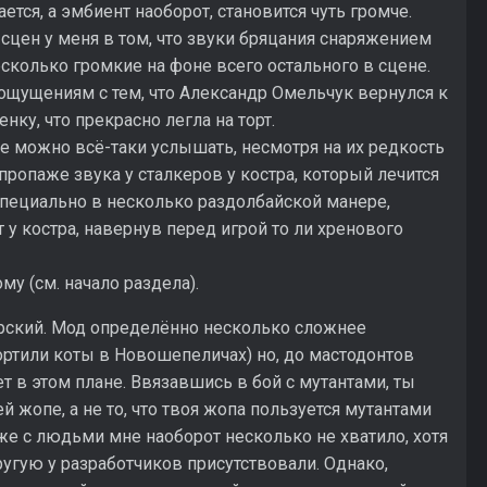
ется, а эмбиент наоборот, становится чуть громче.
-сцен у меня в том, что звуки бряцания снаряжением
есколько громкие на фоне всего остального в сцене.
 ощущениям с тем, что Александр Омельчук вернулся к
нку, что прекрасно легла на торт.
ые можно всё-таки услышать, несмотря на их редкость
 пропаже звука у сталкеров у костра, который лечится
специально в несколько раздолбайской манере,
у костра, навернув перед игрой то ли хренового
му (см. начало раздела).
рский. Мод определённо несколько сложнее
портили коты в Новошепеличах) но, до мастодонтов
т в этом плане. Ввязавшись в бой с мутантами, ты
 жопе, а не то, что твоя жопа пользуется мутантами
же с людьми мне наоборот несколько не хватило, хотя
угую у разработчиков присутствовали. Однако,