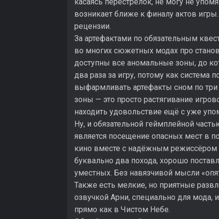
касаясь перестрелок, не могу не упом
возникает ближе к финалу актов игры.
рецензии.
За артефактами по обязательным квеста
во многих сюжетных модах про станов
доступны все аномальные зоны, до ко
два раза за игру, потому как система 
выфармливать артефакты сном по три
зоны — это просто растягивание игрово
находить удовольствие ещё с уже упо
Ну, и обязательной геймплейной часть
является посещение опасных мест в п
кино вместе с надёжным режиссёром по
буквально два похода, хорошо постав
уместных. Без навязчивой мысли «опять
Также есть мелкие, но приятные развл
озвучкой Арни, специально для мода, 
прямо как в Чистом Небе.