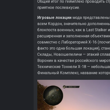
Общий итог по геймплею проводить ст
приятное послевкусие.
Игровые локации
мода представлены 
всем Кордон, значительно дополненны
блокпоста военных, как в Last Stalker 
расширенная и заполненная объектами
совместно с Лабораторией X-16 (посчи
факто это одна большая локация), ста
Склады, Новошепеличи — этакий сплав
Воронин в качестве российского мирот
Технические Тоннели X-18 — небольша
Финальный Комплекс, название которо