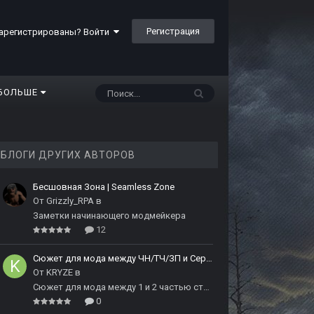
Регистрация
арегистрированы? Войти
БОЛЬШЕ
БЛОГИ ДРУГИХ АВТОРОВ
Бесшовная Зона | Seamless Zone
От
Grizzly_RPA
в
Заметки начинающего модмейкера
12
Сюжет для мода между ЧН/ТЧ/ЗП и Сердцем Чернобыля
От
KRYZE
в
Сюжет для мода между 1 и 2 частью сталкера
0