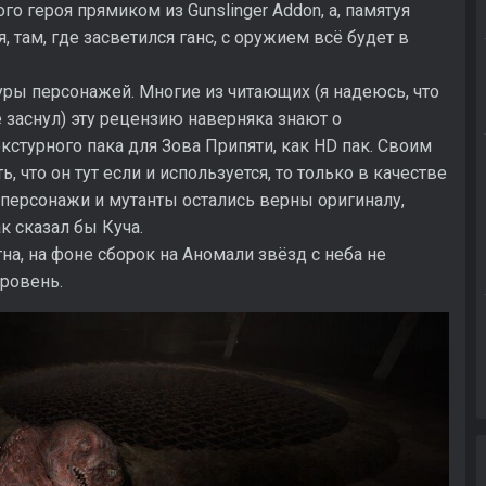
го героя прямиком из Gunslinger Addon, а, памятуя
, там, где засветился ганс, с оружием всё будет в
уры персонажей. Многие из читающих (я надеюсь, что
не заснул) эту рецензию наверняка знают о
кстурного пака для Зова Припяти, как HD пак. Своим
что он тут если и используется, то только в качестве
 персонажи и мутанты остались верны оригиналу,
к сказал бы Куча.
ятна, на фоне сборок на Аномали звёзд с неба не
уровень.