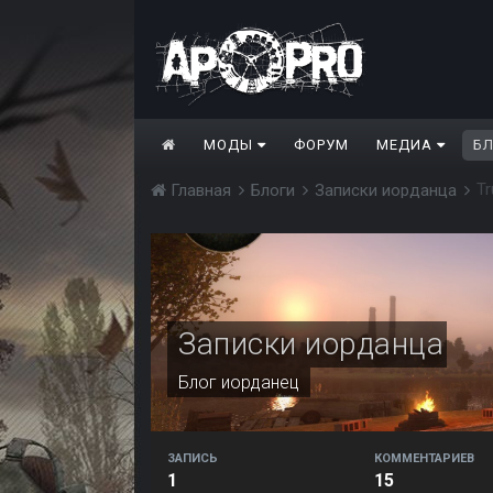
МОДЫ
ФОРУМ
МЕДИА
Б
Tr
Главная
Блоги
Записки иорданца
Записки иорданца
Блог
иорданец
ЗАПИСЬ
КОММЕНТАРИЕВ
1
15