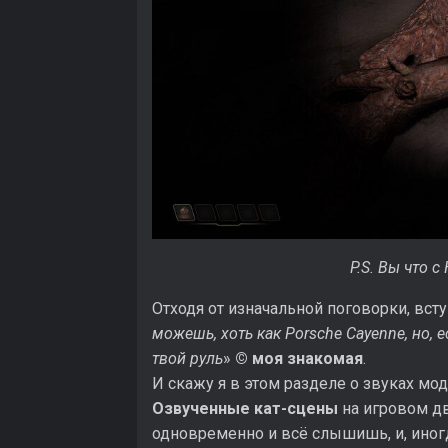
P.S. Вы что 
Отходя от изначальной поговорки, вст
можешь, хоть как Porsche Cayenne, но, е
твой руль
»
© моя знакомая
.
И скажу я в этом разделе о звуках мо
Озвученные кат-сцены
на игровом дв
одновременно и всё слышишь, и, иног