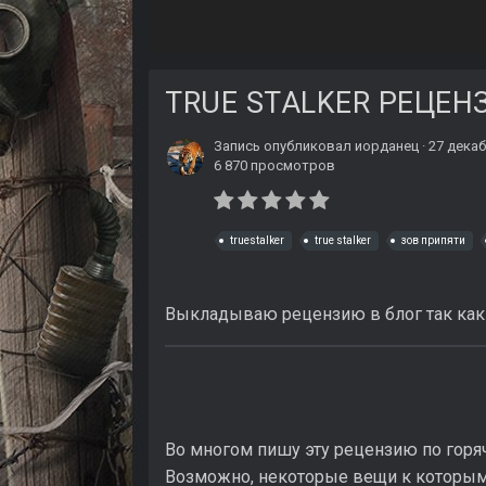
TRUE STALKER РЕЦЕН
Запись опубликовал
иорданец
·
27 декаб
6 870 просмотров
truestalker
true stalker
зов припяти
Выкладываю рецензию в блог так как 
Во многом пишу эту рецензию по горяч
Возможно, некоторые вещи к которым 