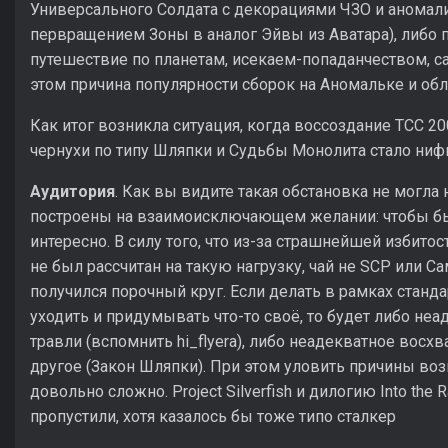
Универсального Солдата с декорациями ЧЗО и аномали
первращением Зоны в аналог Эйвы из Аватара), либо 
путешествие по планетам, исекаем-попаданчеством, с
этом причина популярности сборок на Аномальке и обл
Как итог возникла ситуация, когда воссоздание ТСС 20
чернухи по типу Шляпки и Судьбы Монолита стало нифи
Аудитория
. Как вы видите такая обстановка не могла 
построены на взаимоисключающем желании: чтобы бы
интересно. В силу того, что из-за страшнейшей избито
не был рассчитан на такую нагрузку, чай не SCP или С
получился порочный круг. Если делать в рамках стандар
уходить и придумывать что-то своё, то будет либо не
травли (вспомнить hi_flyerа), либо неадекватное восхв
другое (Закон Шляпки). При этом уловить причины в
довольно сложно. Project Silverfish и дилогию Into the
пропустили, хотя казалось бы тоже типо сталкер