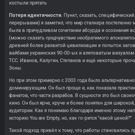
костыли прятать
Потеря идентичности.
Пункт, сказать, специфический.
перерывами) я заметил, что мир сталкера постепенно 
была в причудливом сочетании абсурда и осознания в
(можно сказать
предчувствие необратимого апокалипс
древней более развитой цивилизации и попыток загов
вайбами украинских 90-00-ых и аляповатым визуалом - 
ТСС. Иванов, Калугин, Степанов и ещё некоторые проч
Зоны.
Но при этом примерно с 2003 года было альтернативно
доминирующим. Он был проще и, как показала практик
фанатов, что части разрабов. В сущности это был сво
кино. Он был ярче, круче и более понятен для широко
аудитории. Как я понимаю благодаря именно этому на
историю You are Empty, но, как го-рится "какой ценой?"
Такой подход привёл к тому, что работы становились 