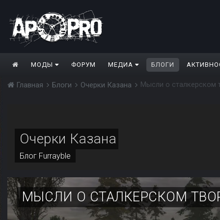
МОДЫ
ФОРУМ
МЕДИА
БЛОГИ
АКТИВНО
Мысли о сталкерском 
Главная
Блоги
Очерки Казана
Очерки Казана
Блог
Furrayble
МЫСЛИ О СТАЛКЕРСКОМ ТВО