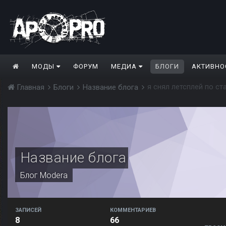
МОДЫ
ФОРУМ
МЕДИА
БЛОГИ
АКТИВНО
я снял летсплей по ст
Главная
Блоги
Название блога
Название блога
Блог
Modera
ЗАПИСЕЙ
КОММЕНТАРИЕВ
8
66