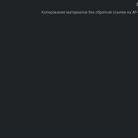
Копирование материалов без обратной ссылки на AP-PR