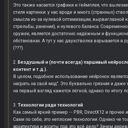
Это также касается графики и геймплея, что вылезает
стиля картинки: у нас вроде и много (странных) ствол
смысла из-за нулевой оптимизации, вырвиглазной ка
стрельбы, ранения), и нулевого баланса. Современно
оружее, является достаточно надёжным и функцион
обстановках. А тут у нас двухстволка взрывается в 
(???).
2.
Бездушный и (почти всегда) паршивый нейросло
контент и т.д.).
В целом, подобное использование нейронок является
насрать на свой мод". Это буквально грязная и даже
на первый взгляд кажется лёгкой, однако по итогу п
3.
Технологии ради технологий
.
Как самый яркий пример -- PBR, DirectX12 и прочее и
Сами по себе, это неплохие технологии. Однако че тол
архитектура и ассеты под это всё дело? Зачем дере