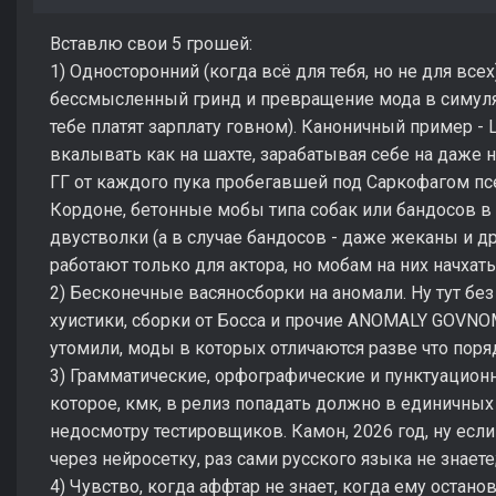
Вставлю свои 5 грошей:
1) Односторонний (когда всё для тебя, но не для все
бессмысленный гринд и превращение мода в симулят
тебе платят зарплату говном). Каноничный пример -
вкалывать как на шахте, зарабатывая себе на даже 
ГГ от каждого пука пробегавшей под Саркофагом псе
Кордоне, бетонные мобы типа собак или бандосов в 
двустволки (а в случае бандосов - даже жеканы и д
работают только для актора, но мобам на них начхать
2) Бесконечные васяносборки на аномали. Ну тут без
хуистики, сборки от Босса и прочие ANOMALY GOVNOM
утомили, моды в которых отличаются разве что поря
3) Грамматические, орфографические и пунктуацион
которое, кмк, в релиз попадать должно в единичны
недосмотру тестировщиков. Камон, 2026 год, ну если
через нейросетку, раз сами русского языка не знаете
4) Чувство, когда аффтар не знает, когда ему останов