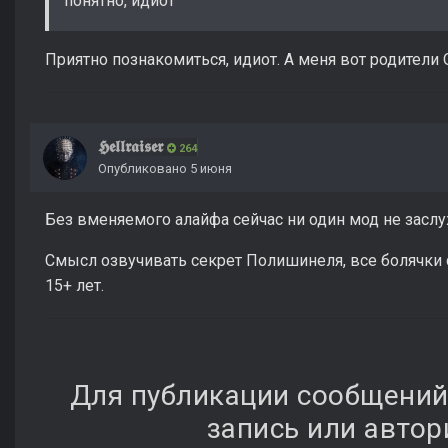
понятно, идиот
Приятно познакомиться, идиот. А меня вот родители 
𝕳𝖊𝖑𝖑𝖗𝖆𝖎𝖘𝖊𝖗
264
Опубликовано
5 июня
Без вменяемого алайфа сейчас ни один мод не засл
Смысл озвучивать секрет Полишинеля, все болячки 
15+ лет.
Для публикации сообщений
запись или автор