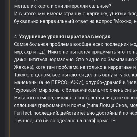
металлик карта и они литералли сальные?
И в итоге, мы имеем странную картинку, убитый фпс,
буквально неправильный ответ на вопрос "Можно, но
4.
Ухудшение уровня нарратива в модах
.
Самая больная проблема вообще всех последних модо
ихр, ахр и т.д.). Никто не пытается придумать что-то
даже читаться нормально. Это видно по Засыпанию.
Жекана), хотя там проблема не только в нарративе и
Также, в целом, все пытаются делать одну и ту же к
манекены (а не ПЕРСОНАЖИ), с турбо-драмой и "нев
"суровый" мир зоны с болванчиками, что очень силь
Никакого юмора, никакого контраста или даже способ
сплошная графомания и понты (типа Ловца Снов, мо
Fun fact: последний, действительно достойный по нар
Лучшее, что было сделано на платформе ТЧ.