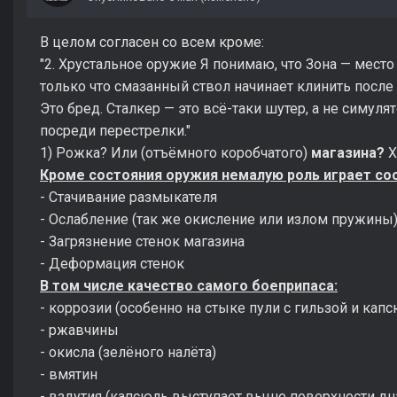
В целом согласен со всем кроме:
"2. Хрустальное оружие Я понимаю, что Зона — место
только что смазанный ствол начинает клинить после 
Это бред. Сталкер — это всё-таки шутер, а не симул
посреди перестрелки."
1) Рожка? Или (отъёмного коробчатого)
магазина?
Х
Кроме состояния оружия немалую роль играет со
- Стачивание размыкателя
- Ослабление (так же окисление или излом пружины
- Загрязнение стенок магазина
- Деформация стенок
В том числе качество самого боеприпаса:
- коррозии (особенно на стыке пули с гильзой и кап
- ржавчины
- окисла (зелёного налёта)
- вмятин
- вздутия (капсюль выступает выше поверхности дн