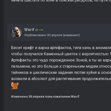
начать шастать по зоне в поисках ресурсов, по пути
Warif
176
Опубликовано
30 апреля
(изменено)
Бесит крафт и варка артефактов, типа кинь в аномали
чтобы получился Каменный цветок с вероятностью 1
Артефакты это чудо порожденное Зоной, а ты их вари
пельмени, но это больше к стареньким модам относи
тайников и циклические задания лютая хуйня в осно
возвели в абсолют для растягивания продолжительн
Изменено
30 апреля
пользователем Warif