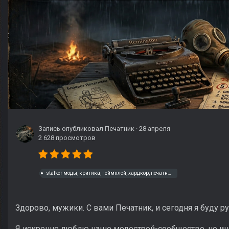
Запись опубликовал
Печатник
·
28 апреля
2 628 просмотров
stalker моды, критика, геймплей, хардкор, печатник, мнение
Здорово, мужики. С вами Печатник, и сегодня я буду ру
Я искренне люблю наше модострой-сообщество, но ино