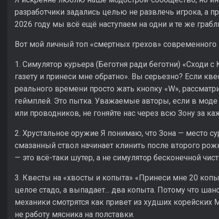
разработчики задались целью не развлечь игрока, а пр
2026 году мы всё ещё наступаем на одни и те же грабл
Вот мой личный топ «смертных грехов» современного 
1. Симулятор курьера (Беготня ради беготни) «Сходи с
газету и принеси мне обратно». Вы серьезно? Если кве
реального времени просто жать кнопку «W», рассматрив
геймплей. Это пытка. Уважаемые авторы, если в мод
или проводников, не гоняйте нас через всю Зону за к
2. Хрустальное оружие Я понимаю, что Зона — место су
смазанный ствол начинает клинить после второго рожк
— это всё-таки шутер, а не симулятор бесконечной чис
3. Квесты на «хвосты и копыта» «Принеси мне 20 коп
целое стадо, а выпадает... два копыта. Потому что шанс
механики смотрятся как привет из худших корейских 
не работу мясника на полставки.