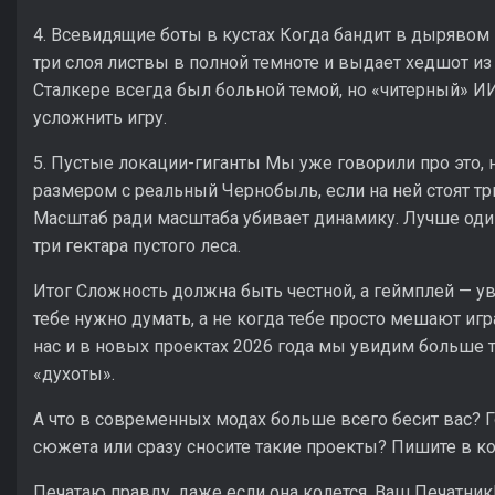
4. Всевидящие боты в кустах Когда бандит в дыряво
три слоя листвы в полной темноте и выдает хедшот из 
Сталкере всегда был больной темой, но «читерный» И
усложнить игру.
5. Пустые локации-гиганты Мы уже говорили про это, 
размером с реальный Чернобыль, если на ней стоят тр
Масштаб ради масштаба убивает динамику. Лучше оди
три гектара пустого леса.
Итог Сложность должна быть честной, а геймплей — у
тебе нужно думать, а не когда тебе просто мешают иг
нас и в новых проектах 2026 года мы увидим больше 
«духоты».
А что в современных модах больше всего бесит вас? 
сюжета или сразу сносите такие проекты? Пишите в к
Печатаю правду, даже если она колется. Ваш Печатник