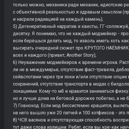
только можно, механики ради механик, идиотские р
с объективной реальностью и здравым смыслом (при
и насрали радиацией на каждый камень);
5) Дегенеративный нарратив и квесты, ГГ-соплежуй,
десятку. Я понимаю, что не каждый модмейкер - про
если берёшься делать мод, то изволь иметь хоть как
высирать очередной сюжет про КРУТОГО НАЁМНИКА,
всех и каждого (привет, Another Story);
6) Неуважение модмейкеров к времени игрока. Раст
ли не в междумирье, отсутствие фаст-тревела, дебл
сейвспотами через три локи и/или отсутствие опции
сохранений, отсутствие транспорта в модах с билдо
локациями. Кому-то мб и нравится заниматься физку
но я лучше дома на беговой дорожке побегаю, а не б
7) Говнокод. Если мод бессистемно крашится, выле
на него вышло уже 20 патчей и 100 хотфиксов - это п
8) ЧСВ васянов и отсутствующая способность воспри
тут даже слова излишни. Ребят, если вы кое-как на