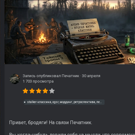
Запись опубликовал
Печатник
·
30 апреля
1 703 просмотра
stalker классика, ogsr, моддинг, ретроспектива, печатник, мнение
Привет, бродяги! На связи Печатник.
Вы когда-нибудь ловили себя на мысли, что современн