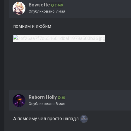
Bowsette
2 469
Опубликовано
7 мая
помним и любим
Reborn Holly
35
Опубликовано
8 мая
А помоему чел просто напздл