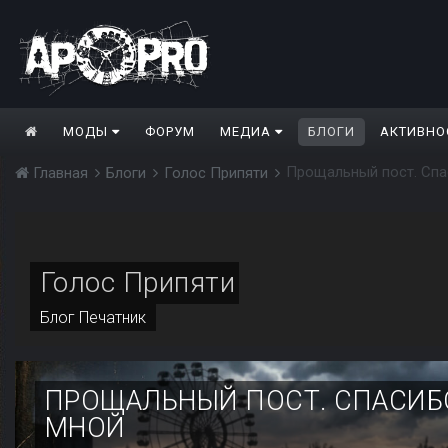
МОДЫ
ФОРУМ
МЕДИА
БЛОГИ
АКТИВНО
Прощальный пост. Спа
Главная
Блоги
Голос Припяти
Голос Припяти
Блог
Печатник
ПРОЩАЛЬНЫЙ ПОСТ. СПАСИБО
МНОЙ