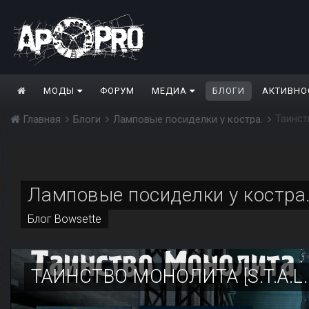
МОДЫ
ФОРУМ
МЕДИА
БЛОГИ
АКТИВНО
Таинств
Главная
Блоги
Ламповые посиделки у костра.
Ламповые посиделки у костра
Блог
Bowsette
ТАИНСТВО МОНОЛИТА [S.T.A.L.K