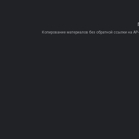
Копирование материалов без обратной ссылки на AP-PR