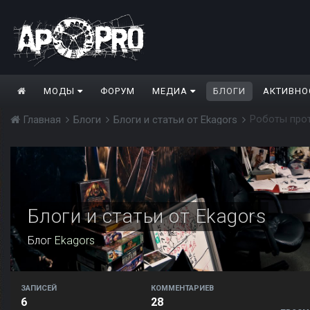
МОДЫ
ФОРУМ
МЕДИА
БЛОГИ
АКТИВНО
Роботы про
Главная
Блоги
Блоги и статьи от Ekagors
Блоги и статьи от Ekagors
Блог
Ekagors
ЗАПИСЕЙ
КОММЕНТАРИЕВ
6
28