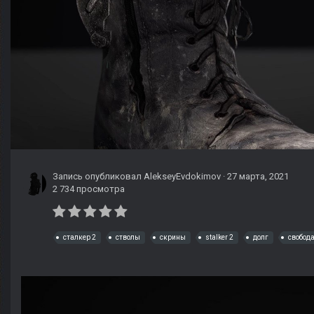
Запись опубликовал
AlekseyEvdokimov
·
27 марта, 2021
2 734 просмотра
сталкер 2
стволы
скрины
stalker 2
долг
свобод