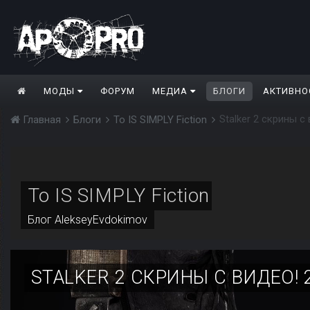
МОДЫ
ФОРУМ
МЕДИА
БЛОГИ
АКТИВНО
Stalker 2 скрины с
Главная
Блоги
To IS SIMPLY Fiction
To IS SIMPLY Fiction
Блог
AlekseyEvdokimov
STALKER 2 СКРИНЫ С ВИДЕО! 