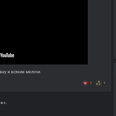
вку и всякие мелочи.
1
1
Prosectors Project. Опции настройки погоды в самой игре