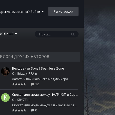
Регистрация
арегистрированы? Войти
БОЛЬШЕ
БЛОГИ ДРУГИХ АВТОРОВ
Бесшовная Зона | Seamless Zone
От
Grizzly_RPA
в
Заметки начинающего модмейкера
12
Сюжет для мода между ЧН/ТЧ/ЗП и Сердцем Чернобыля
От
KRYZE
в
Сюжет для мода между 1 и 2 частью сталкера
0