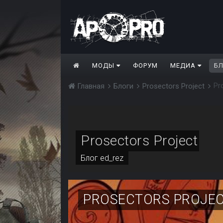
МОДЫ
ФОРУМ
МЕДИА
Б
Pr
Главная
Блоги
Prosectors Project
Prosectors Project
Блог
ed_rez
PROSECTORS PROJECT.