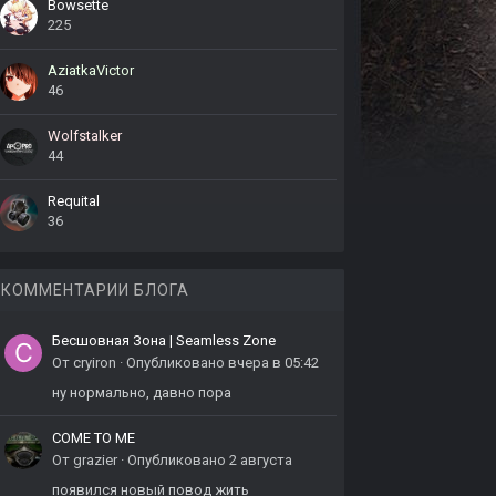
Bowsette
225
AziatkaVictor
46
Wolfstalker
44
Requital
36
КОММЕНТАРИИ БЛОГА
Бесшовная Зона | Seamless Zone
От
cryiron
·
Опубликовано
вчера в 05:42
ну нормально, давно пора
COME TO ME
От
grazier
·
Опубликовано
2 августа
появился новый повод жить