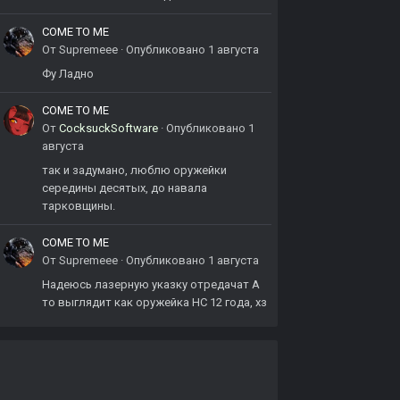
COME TO ME
От
Supremeee
·
Опубликовано
1 августа
Фу Ладно
COME TO ME
От
CocksuckSoftware
·
Опубликовано
1
августа
так и задумано, люблю оружейки
середины десятых, до навала
тарковщины.
COME TO ME
От
Supremeee
·
Опубликовано
1 августа
Надеюсь лазерную указку отредачат А
то выглядит как оружейка НС 12 года, хз