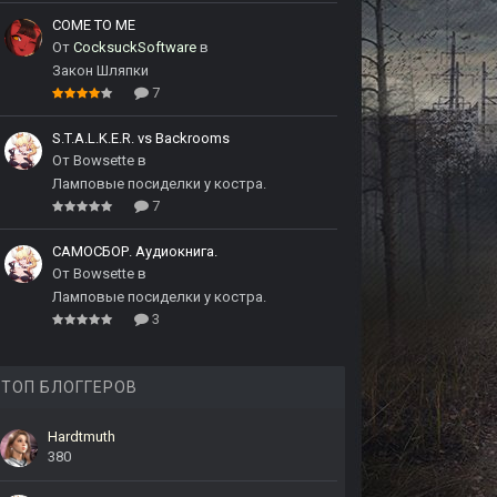
COME TO ME
От
CocksuckSoftware
в
Закон Шляпки
7
S.T.A.L.K.E.R. vs Backrooms
От
Bowsette
в
Ламповые посиделки у костра.
7
САМОСБОР. Аудиокнига.
От
Bowsette
в
Ламповые посиделки у костра.
3
ТОП БЛОГГЕРОВ
Hardtmuth
380