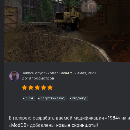
Запись опубликовал
SamArt
·
29 мая, 2021
2 518 просмотров
1984
зарубежный мод
билдомод
В галерею разрабатываемой модификации «
1984
» на 
«
ModDB
» добавлены
новые
скриншоты
!