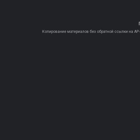
Копирование материалов без обратной ссылки на AP-PR