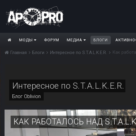
МОДЫ
ФОРУМ
МЕДИА
БЛОГИ
АКТИВНО
Как работал
Главная
Блоги
Интересное по S.T.A.L.K.E.R.
Интересное по S.T.A.L.K.E.R.
Блог
Oblivion
КАК РАБОТАЛОСЬ НАД S.T.A.L.K.