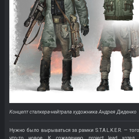
Концепт сталкера-нейтрала художника Андрея Диденко
Нужно было вырываться за рамки S.T.A.L.K.E.R. — тог
что-то новое. К сожалению, project lead хотел 