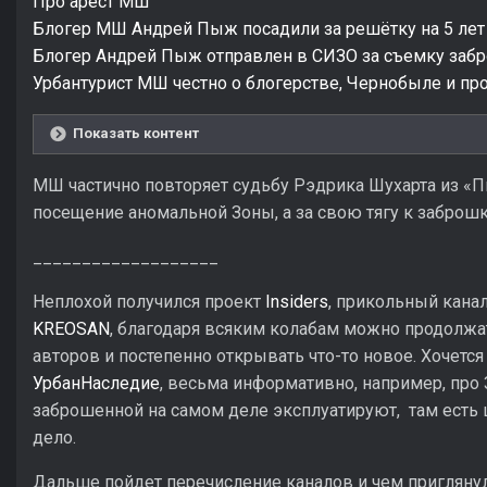
Про арест МШ
Блогер МШ Андрей Пыж посадили за решётку на 5 лет
Блогер Андрей Пыж отправлен в СИЗО за съемку забр
Урбантурист МШ честно о блогерстве, Чернобыле и пр
Показать контент
МШ частично повторяет судьбу Рэдрика Шухарта из «Пи
посещение аномальной Зоны, а за свою тягу к заброш
___________________
Неплохой получился проект
Insiders
, прикольный кана
KREOSAN
, благодаря всяким колабам можно продолжа
авторов и постепенно открывать что-то новое. Хочетс
УрбанНаследие
, весьма информативно, например, про 
заброшенной на самом деле эксплуатируют, там есть
дело.
Дальше пойдет перечисление каналов и чем приглянул