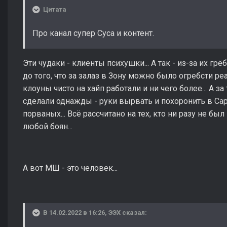
Цитата
Про канал супер Суса и контент.
Эти чудаки - клиенты психушки... А так - из-за их г
до того, что за залаз в Зону можно было огребсти ре
клоуны чисто на хайп работали и ни чего более... А з
сделали однажды - руки вырвать и похоронить в Сарк
порваных... Всё рассчитано на тех, кто ни разу не бы
любой боян...
А вот МШ - это человек...
В 14.02.2022 в 16:26,
ЭЭХ
сказал: