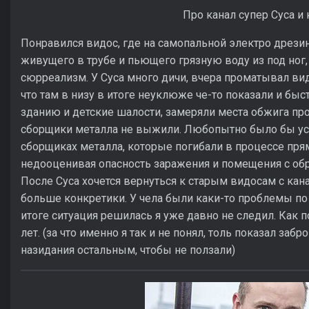
Про канал супер Суса и 
Понравился видос, где на самопальной электро дрези
живущего в трубе и пьющего грязную воду из под ног,
сюрреализм. У Суса много дичи, вчера проматывал вид
что там в низу в итоге неуклюже че-то показали и бы
зданию и детские шалости, замеряли места обжига про
сборщики металла не выжили. Любопытно было бы ус
сборщиках металла, которые погибали в процессе прямо
недооценивая опасность заражения и помещения с о
После Суса хочется вернуться к старым видосам с кана
больше конкретики. У чела были каки-то проблемы по 
итоге ситуация решилась я уже давно не следил. Как
лет. (за что именно я так и не понял, толь показал забр
назидания остальным, чтобы не ползали)