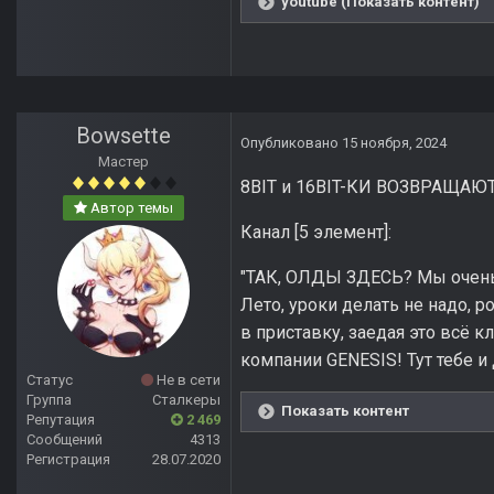
youtube (Показать контент)
Bowsette
Опубликовано
15 ноября, 2024
Мастер
8BIT и 16BIT-КИ ВОЗВРАЩАЮ
Автор темы
Канал [5 элемент]:
"ТАК, ОЛДЫ ЗДЕСЬ? Мы очень н
Лето, уроки делать не надо, р
в приставку, заедая это всё
компании GENESIS! Тут тебе и
Статус
Не в сети
Группа
Сталкеры
Показать контент
Репутация
2 469
Сообщений
4313
Регистрация
28.07.2020