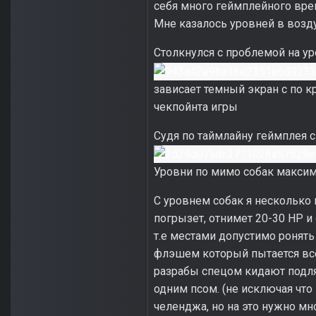
себя много геймплейного вр
Мне казалось уровней в возду
Столкнулся с проблемой на у
зависает темный экран с по 
чекпойнта игры
Судя по таймлайну геймплея с
Уровни по мимо собак максим
С уровнем собак я несколько п
погрызет, отнимет 20-30 HP и 
т.е местами допустимо ронять
флэшем который пытается всё 
разрабы спецом кидают подлян
одним псом. (не исключая что
челенджа, но на это нужно мн