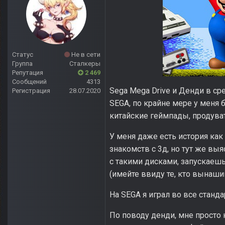
Статус
Не в сети
Группа
Сталкеры
Репутация
2 469
Сообщений
4313
Sega Mega Drive и Денди в ср
Регистрация
28.07.2020
SEGA, по крайне мере у меня 
китайские геймпады, продуват
У меня даже есть история как
знакомств с 3д, но тут же выя
с такими дисками, запускаешь 
(имейте ввиду те, кто вынаш
На SEGA я играл во все станда
По поводу денди, мне просто 