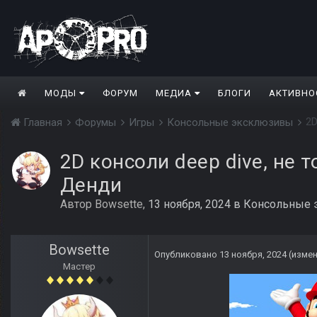
МОДЫ
ФОРУМ
МЕДИА
БЛОГИ
АКТИВНО
2D
Главная
Форумы
Игры
Консольные эксклюзивы
2D консоли deep dive, не т
Денди
Автор
Bowsette
,
13 ноября, 2024
в
Консольные 
Bowsette
Опубликовано
13 ноября, 2024
(изме
Мастер