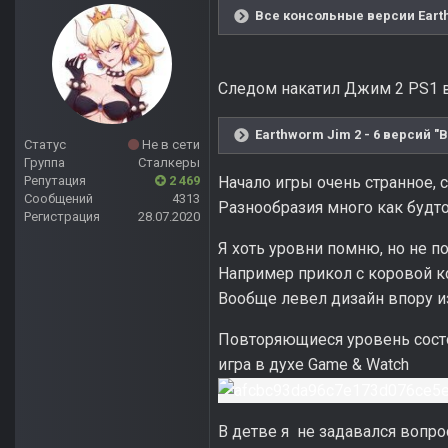
Все консольные версии Earth
Следом накатил Джим 2 PS1 
Earthworm Jim 2 - 6 версий "
Статус
Не в сети
Группа
Сталкеры
Репутация
2 469
Начало игры очень странное, 
Сообщений
4313
Разнообразия много как будто
Регистрация
28.07.2020
Я хоть уровни помню, но не п
Например прикол с коровой к
Вообще левел дизайн впору и
Повторяющиеся уровень состоя
игра в духе Game & Watch
В детве я не задавался вопро