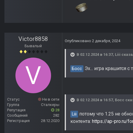
Victor8858
Опубликовано
2 декабря, 2024
Бывалый
В 02.12.2024 в 16:37,
Liii
сказа
Эх... игра крашится с 
Босс
Статус
Не в сети
В 02.12.2024 в 16:57,
Босс
ска
Группа
Сталкеры
Репутация
28
потому что 1.25 не обно
Liii
Сообщений
282
Регистрация
28.12.2020
контента:
https://ap-pro.ru