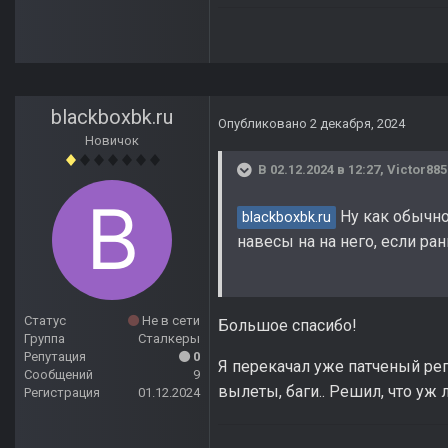
blackboxbk.ru
Опубликовано
2 декабря, 2024
Новичок
В 02.12.2024 в 12:27,
Victor885
Ну как обычно
blackboxbk.ru
навесы на на него, если ра
Статус
Не в сети
Большое спасибо!
Группа
Сталкеры
Репутация
0
Я перекачал уже патченый реп
Сообщений
9
вылеты, баги.. Решил, что уж 
Регистрация
01.12.2024