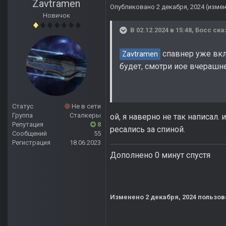
Zavtramen
Опубликовано
2 декабря, 2024
(изме
Новичок
В 02.12.2024 в 15:48,
Босс
ска
спавнер уже вкл
Zavtramen
будет, смотри иое вчерашн
Статус
Не в сети
Группа
Сталкеры
ой, я наверно не так написал.
Репутация
8
ресались за спиной.
Сообщений
55
Регистрация
18.06.2023
Дополнено 0 минут спустя
Изменено
2 декабря, 2024
пользов