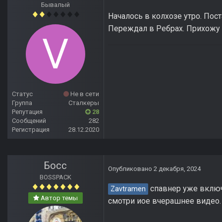
Бывалый
Началось в колхозе утро. Пос
Переждал в Ребрах. Прихожу к 
Статус
Не в сети
Группа
Сталкеры
Репутация
28
Сообщений
282
Регистрация
28.12.2020
Босс
Опубликовано
2 декабря, 2024
BOSSPACK
спавнер уже включе
Zavtramen
Автор темы
смотри иое вчерашнее видео.