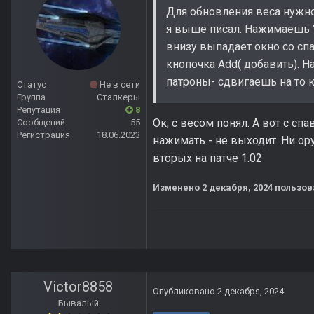
Для обновления веса нужно 
я выше писал. Нажимаешь "
внизу выпадает окно со спа
кнопочка Add( добавить). 
патроны- сдвигаешь на то к
Статус
Не в сети
Группа
Сталкеры
Репутация
8
Ок, с весом понял. А вот с сп
Сообщений
55
Регистрация
18.06.2023
нажимать - не выходит. Ни ору
вторых на патче 1.02
Изменено
2 декабря, 2024
пользов
Victor8858
Опубликовано
2 декабря, 2024
Бывалый