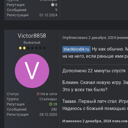
Репутация
0
Сообщений
9
Регистрация
01.12.2024
Victor8858
Опубликовано
2 декабря, 2024
(изме
Бывалый
Ну как обычно. М
blackboxbk.ru
на на него, если раньше ими 
Дополнено 22 минуты спустя
Блииин. Скачал новую игру. За
Это у всех так было?
Статус
Не в сети
Группа
Сталкеры
Таааак. Первый патч стал. Игр
Репутация
28
Надеюсь с божьей помощью п
Сообщений
282
Регистрация
28.12.2020
Изменено
2 декабря, 2024
пользова