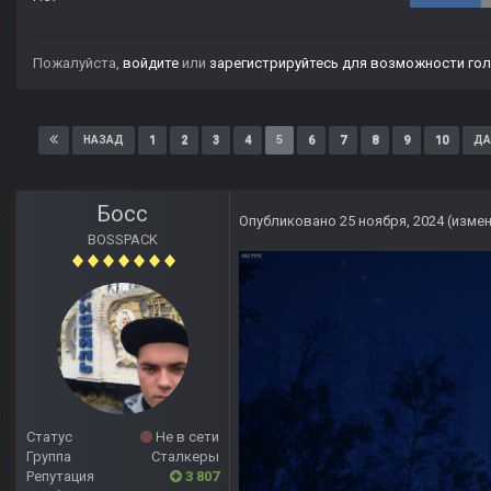
Пожалуйста,
войдите
или
зарегистрируйтесь
для возможности гол
1
2
3
4
5
6
7
8
9
10
НАЗАД
ДА
Босс
Опубликовано
25 ноября, 2024
(изме
BOSSPACK
Статус
Не в сети
Группа
Сталкеры
Репутация
3 807