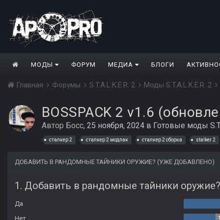
МОДЫ
ФОРУМ
МЕДИА
БЛОГИ
АКТИВНО
Главная
Форумы
S.T.A.L.K.E.R. 2
Моды S.T.A.L.K.E.R. 2
BOSSPACK 2 v1.6 (обновлен
Автор
Босс
,
25 ноября, 2024
в
Готовые моды S.T.A
сталкер 2
сталкер 2 модпак
сталкер 2 сборка
stalker 2
ДОБАВИТЬ В РАНДОМНЫЕ ТАЙНИКИ ОРУЖИЕ? (УЖЕ ДОБАВЛЕНО)
1. Добавить в рандомные тайники оружие
Да
Нет