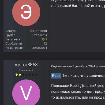
ванильный багалкер2 играть,
Статус
Не в сети
Группа
Сталкеры
Репутация
7
Сообщений
12
Регистрация
20.08.2024
Victor8858
Опубликовано
3 декабря, 2024
(изме
Бывалый
Ты писал, что увеличиш
Босс
Подскажи Босс, Девятый мне д
появились какие то доп. пред
то использовать, или на прод