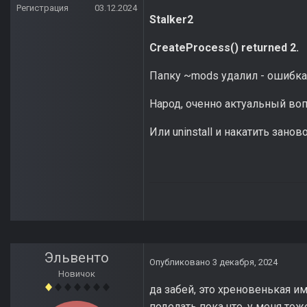
Регистрация
03.12.2024
Stalker2
CreateProcess() returned 2.
Папку ~mods удалил - ошибка
Народ, оченно актуальный воп
Или uninstall и накатить заново
Эльвенто
Опубликовано
3 декабря, 2024
Новичок
да забей, это хреновенькая им
поделать пока что, у меня то