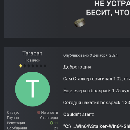
Taracan
Опубликовано
3 декабря, 2024
Новичок
Доброго дня
Сам Сталкер оригинал 1.02, с
Еще вчера с bosspack 1.25 ху
Сегодня накатил bosspack 1.3
Статус
Не в сети
Couldn't start:
Группа
Сталкеры
Репутация
11
"C:\....Win64\Stalker-Win64-Sh
Сообщений
21